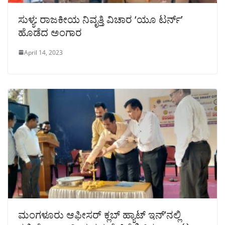
ಸುಳ್ಯ: ರಾಜಕೀಯ ನಿವೃತ್ತಿ ವಿಚಾರ ‘ಯೂ ಟರ್ನ್’
ಹೊಡೆದ ಅಂಗಾರ
April 14, 2023
ಮಂಗಳೂರು ಆಫೀಸರ್ ಕ್ಲಬ್ ಹ್ಯಾಟ್ ಇನ್’ನಲ್ಲಿ