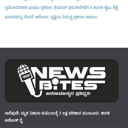
ಪ್ರಚೋದನಕಾರಿ ಭಾಷಣ ಪ್ರಕರಣ: ರಿಯಾಜ್ ಫರಂಗಿಪೇಟೆಗೆ 6 ತಿಂಗಳ ಜೈಲು ಶಿಕ್ಷೆ
ಮಾದಕವಸ್ತು ಸೇವನೆ ಆರೋಪ: ವ್ಯಕ್ತಿಯ ವಿರುದ್ಧ ಪ್ರಕರಣ ದಾಖಲು
ಸಾರೆಪುಣಿ: ಮೃತ ನಿಶಾನಾ ಕುಟುಂಬಕ್ಕೆ 3 ಲಕ್ಷ ಪರಿಹಾರ ಮಂಜೂರು: ಶಾಸಕ
ಅಶೋಕ್ ರೈ