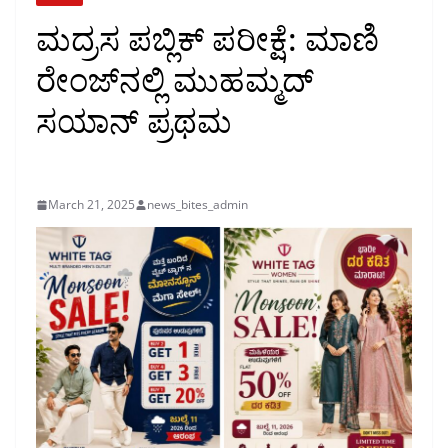
ಮದ್ರಸ ಪಬ್ಲಿಕ್ ಪರೀಕ್ಷೆ: ಮಾಣಿ
ರೇಂಜ್‌ನಲ್ಲಿ ಮುಹಮ್ಮದ್
ಸಯಾನ್ ಪ್ರಥಮ
March 21, 2025
news_bites_admin