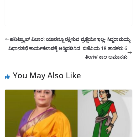
ಹನಿಟ್ರ್ಯಾಪ್ ವಿಚಾರ: ಯಾರನ್ನೂ ರಕ್ಷಿಸುವ ಪ್ರಶ್ನೆಯೇ ಇಲ್ಲ- ಸಿದ್ದರಾಮಯ್ಯ
ವಿಧಾನಸಭೆ ಕಾರ್ಯಕಲಾಪಕ್ಕೆ ಅಡ್ಡಿಪಡಿಸಿದ ಬಿಜೆಪಿಯ 18 ಶಾಸಕರು 6
ತಿಂಗಳ ಕಾಲ ಅಮಾನತು
You May Also Like