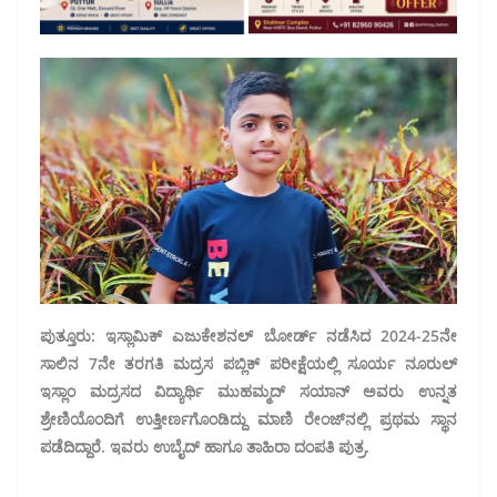
ಪುತ್ತೂರು: ಇಸ್ಲಾಮಿಕ್ ಎಜುಕೇಶನಲ್ ಬೋರ್ಡ್ ನಡೆಸಿದ 2024-25ನೇ
ಸಾಲಿನ 7ನೇ ತರಗತಿ ಮದ್ರಸ ಪಬ್ಲಿಕ್ ಪರೀಕ್ಷೆಯಲ್ಲಿ ಸೂರ್ಯ ನೂರುಲ್
ಇಸ್ಲಾಂ ಮದ್ರಸದ ವಿದ್ಯಾರ್ಥಿ ಮುಹಮ್ಮದ್ ಸಯಾನ್ ಅವರು ಉನ್ನತ
ಶ್ರೇಣಿಯೊಂದಿಗೆ ಉತ್ತೀರ್ಣಗೊಂಡಿದ್ದು ಮಾಣಿ ರೇಂಜ್‌ನಲ್ಲಿ ಪ್ರಥಮ ಸ್ಥಾನ
ಪಡೆದಿದ್ದಾರೆ. ಇವರು ಉಬೈದ್ ಹಾಗೂ ತಾಹಿರಾ ದಂಪತಿ ಪುತ್ರ.