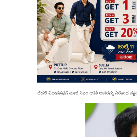
ದೆಹಲಿ ವಿಧಾನಸಭೆಗೆ ಮಾಜಿ ಸಿಎಂ ಆತಿಶಿ ಅವರನ್ನು ವಿರೋಧ ಪಕ