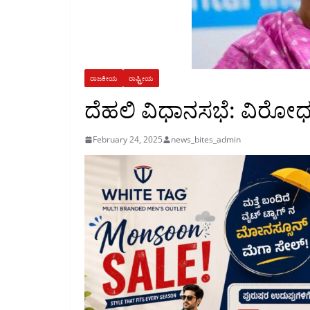
ರಾಜಕೀಯ
ರಾಷ್ಟ್ರೀಯ
ದೆಹಲಿ ವಿಧಾನಸಭೆ: ವಿರೋಧ 
February 24, 2025
news_bites_admin