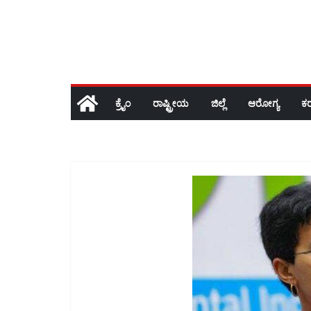
ಕ್ರೈಂ
ರಾಷ್ಟ್ರೀಯ
ಜಿಲ್ಲೆ
ಆರೋಗ್ಯ
ಕ