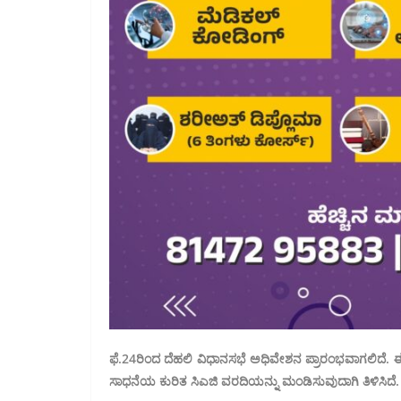
ಫೆ.24ರಿಂದ ದೆಹಲಿ ವಿಧಾನಸಭೆ ಅಧಿವೇಶನ ಪ್ರಾರಂಭವಾಗಲಿದೆ.
ಸಾಧನೆಯ ಕುರಿತ ಸಿಎಜಿ ವರದಿಯನ್ನು ಮಂಡಿಸುವುದಾಗಿ ತಿಳಿಸಿದೆ.