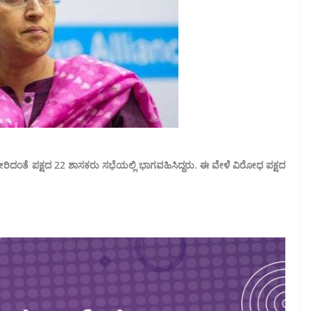
ೇರಿದಂತೆ ಪಕ್ಷದ 22 ಶಾಸಕರು ಸಭೆಯಲ್ಲಿ ಭಾಗವಹಿಸಿದ್ದರು. ಈ ವೇಳೆ ವಿರೋಧ ಪಕ್ಷದ