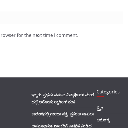
browser for the next time I comment.
Categories
ಇಬ್ಬರು ಪ್ರಥಮ ವರ್ಷದ ವಿದ್ಯಾರ್ಥಿಗಳ ಮೇಲೆ
ಹಲ್ಲೆ ಆರೋಪ; ರ‍್ಯಾಗಿಂಗ್ ಶಂಕೆ
ಕ್ರೈಂ
ಕಾಲೇಜಿನಲ್ಲಿ ಗಾಂಜಾ ಪತ್ತೆ, ಪ್ರಕರಣ ದಾಖಲು
ಆರೋಗ್ಯ
ಅಸಮಾಧಾನಿತ ಶಾಸಕರಿಗೆ ಎಚ್ಚರಿಕೆ ನೀಡಿದ