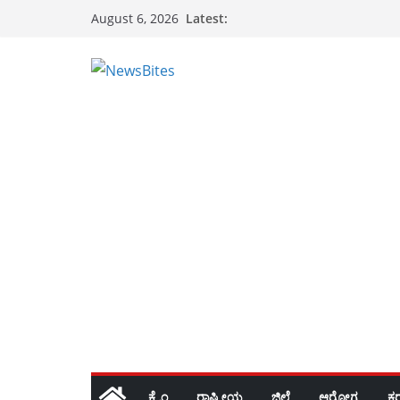
Skip
Latest:
August 6, 2026
to
content
ಕ್ರೈಂ
ರಾಷ್ಟ್ರೀಯ
ಜಿಲ್ಲೆ
ಆರೋಗ್ಯ
ಕ