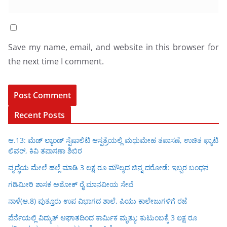
Save my name, email, and website in this browser for
the next time I comment.
Recent Posts
ಆ.13: ಮೆಡ್ ಲ್ಯಾಂಡ್ ಸ್ಪೆಷಾಲಿಟಿ ಆಸ್ಪತ್ರೆಯಲ್ಲಿ ಮಧುಮೇಹ ತಪಾಸಣೆ, ಉಚಿತ ಫ್ಯಾಟಿ
ಲಿವರ್, ಕಿವಿ ತಪಾಸಣಾ ಶಿಬಿರ
ವೃದ್ಧೆಯ ಮೇಲೆ ಹಲ್ಲೆ ಮಾಡಿ 3 ಲಕ್ಷ ರೂ ಮೌಲ್ಯದ ಚಿನ್ನ ದರೋಡೆ: ಇಬ್ಬರ ಬಂಧನ
ಗಡಿಮೀರಿ ಶಾಸಕ ಅಶೋಕ್ ರೈ ಮಾನವೀಯ ಸೇವೆ
ನಾಳೆ(ಆ.8) ಪುತ್ತೂರು ಉಪ ವಿಭಾಗದ ಶಾಲೆ, ಪಿಯು ಕಾಲೇಜುಗಳಿಗೆ ರಜೆ
ಪೆರ್ನೆಯಲ್ಲಿ ವಿದ್ಯುತ್ ಆಘಾತದಿಂದ ಕಾರ್ಮಿಕ ಮೃತ್ಯು: ಕುಟುಂಬಕ್ಕೆ 3 ಲಕ್ಷ ರೂ