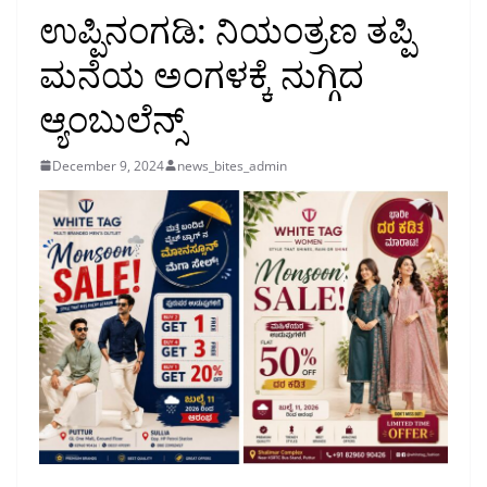
ಉಪ್ಪಿನಂಗಡಿ: ನಿಯಂತ್ರಣ ತಪ್ಪಿ
ಮನೆಯ ಅಂಗಳಕ್ಕೆ ನುಗ್ಗಿದ
ಆ್ಯಂಬುಲೆನ್ಸ್
December 9, 2024
news_bites_admin