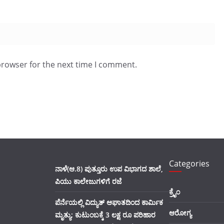
browser for the next time I comment.
Categories
ನಾಳೆ(ಆ.8) ಪುತ್ತೂರು ಉಪ ವಿಭಾಗದ ಶಾಲೆ,
ಪಿಯು ಕಾಲೇಜುಗಳಿಗೆ ರಜೆ
ಕ್ರೈಂ
ಪೆರ್ನೆಯಲ್ಲಿ ವಿದ್ಯುತ್ ಆಘಾತದಿಂದ ಕಾರ್ಮಿಕ
ಆರೋಗ್ಯ
ಮೃತ್ಯು: ಕುಟುಂಬಕ್ಕೆ 3 ಲಕ್ಷ ರೂ ಪರಿಹಾರ