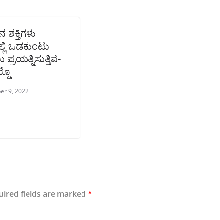
 ಶಕ್ತಿಗಳು
್ಲಿ ಒಡಕುಂಟು
್ರಯತ್ನಿಸುತ್ತಿವೆ-
್ಡೊ
er 9, 2022
uired fields are marked
*