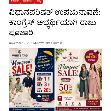
ಕರಾವಳಿ
ರಾಜಕೀಯ
ರಾಜ್ಯ
ವಿಧಾನಪರಿಷತ್ ಉಪಚುನಾವಣೆ:
ಕಾಂಗ್ರೆಸ್ ಅಭ್ಯ‍ರ್ಥಿಯಾಗಿ ರಾಜು
ಪೂಜಾರಿ
October 2, 2024
news_bites_admin