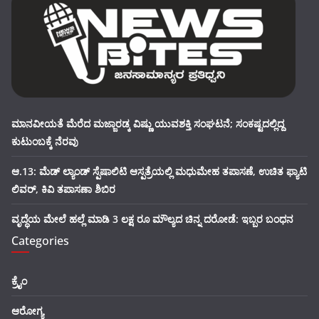
ಮಾನವೀಯತೆ ಮೆರೆದ ಮಜ್ಜಾರಡ್ಕ ವಿಷ್ಣು ಯುವಶಕ್ತಿ ಸಂಘಟನೆ; ಸಂಕಷ್ಟದಲ್ಲಿದ್ದ
ಕುಟುಂಬಕ್ಕೆ ನೆರವು
ಆ.13: ಮೆಡ್ ಲ್ಯಾಂಡ್ ಸ್ಪೆಷಾಲಿಟಿ ಆಸ್ಪತ್ರೆಯಲ್ಲಿ ಮಧುಮೇಹ ತಪಾಸಣೆ, ಉಚಿತ ಫ್ಯಾಟಿ
ಲಿವರ್, ಕಿವಿ ತಪಾಸಣಾ ಶಿಬಿರ
ವೃದ್ಧೆಯ ಮೇಲೆ ಹಲ್ಲೆ ಮಾಡಿ 3 ಲಕ್ಷ ರೂ ಮೌಲ್ಯದ ಚಿನ್ನ ದರೋಡೆ: ಇಬ್ಬರ ಬಂಧನ
Categories
ಕ್ರೈಂ
ಆರೋಗ್ಯ