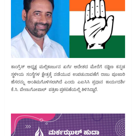
ಕಾಂಗ್ರೆಸ್‌ ಅಧ್ಯಕ್ಷ ಮಲ್ಲಿಕಾರ್ಜುನ ಖರ್ಗೆ ಆದೇಶದ ಮೇರೆಗೆ ದಕ್ಷಿಣ ಕನ್ನಡ
ಸ್ಥಳೀಯ ಸಂಸ್ಥೆಗಳ ಕ್ಷೇತ್ರಕ್ಕೆ ನಡೆಯುವ ಉಪಚುನಾವಣೆಗೆ ರಾಜು ಪೂಜಾರಿ
ಹೆಸರನ್ನು ಅಂತಿಮಗೊಳಿಸಲಾಗಿದೆ ಎಂದು ಎಐಸಿಸಿ ಪ್ರಧಾನ ಕಾರ್ಯದರ್ಶಿ
ಕೆ.ಸಿ. ವೇಣುಗೋಪಾಲ್‌ ಪತ್ರಿಕಾ ಪ್ರಕಟಣೆಯಲ್ಲಿ ತಿಳಿಸಿದ್ದಾರೆ.