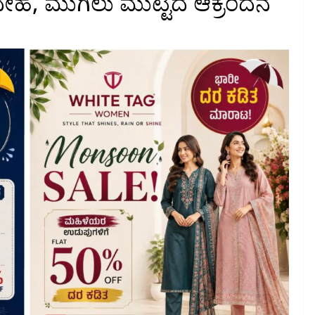
ದೇಹ, ಮುಗಿಲು ಮುಟ್ಟಿದ ಆಕ್ರಂದನ