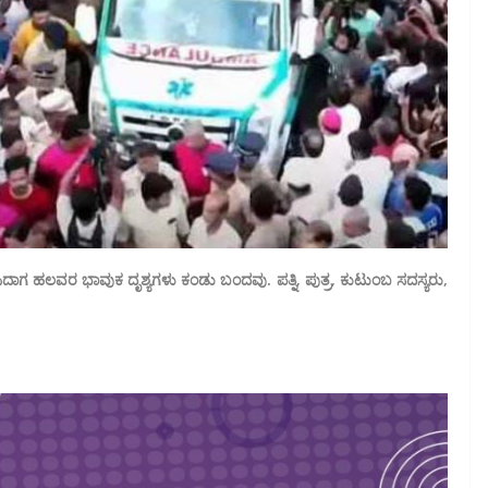
ವೇಶಿಸಿದಾಗ ಹಲವರ ಭಾವುಕ ದೃಶ್ಯಗಳು ಕಂಡು ಬಂದವು. ಪತ್ನಿ, ಪುತ್ರ, ಕುಟುಂಬ ಸದಸ್ಯರು,