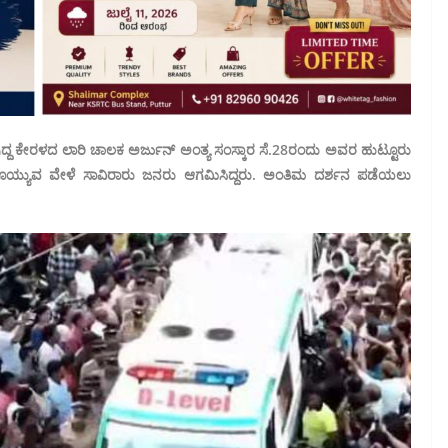
ಿದ್ದ ಕೇರಳದ ಲಾರಿ ಚಾಲಕ ಅರ್ಜುನ್ ಅಂತ್ಯ ಸಂಸ್ಕಾರ ಸೆ.28ರಂದು ಅವರ ಹುಟ್ಟೂರು
ಕೊಡೊಯ್ಯುವ ವೇಳೆ ಸಾವಿರಾರು ಜನರು ಆಗಮಿಸಿದ್ದರು. ಅಂತಿಮ ದರ್ಶನ ಪಡೆಯಲು