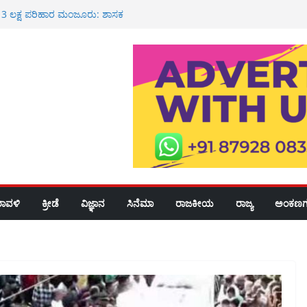
ಕೆ 3 ಲಕ್ಷ ಪರಿಹಾರ ಮಂಜೂರು: ಶಾಸಕ
 ರೂ ಮೌಲ್ಯದ ಚಿನ್ನ ದರೋಡೆ: ಇಬ್ಬರ ಬಂಧನ
ವೀಯ ಸೇವೆ
 ಶಾಲೆ, ಪಿಯು ಕಾಲೇಜುಗಳಿಗೆ ರಜೆ
್ಮಿಕ ಮೃತ್ಯು: ಕುಟುಂಬಕ್ಕೆ 3 ಲಕ್ಷ ರೂ
 ರೈ
ರಾವಳಿ
ಕ್ರೀಡೆ
ವಿಜ್ಞಾನ
ಸಿನೆಮಾ
ರಾಜಕೀಯ
ರಾಜ್ಯ
ಅಂಕಣಗ