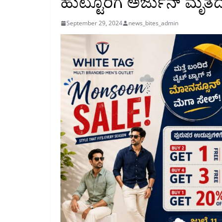
ಹುಟ್ಟೂರಿಗೆ ಅರ್ಜುನ್ ಮೃತ
September 29, 2024
news_bites_admin