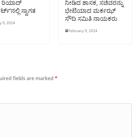
 ರಿಯಾದ್‌
ನೀಡಿದ ಶಾಸಕ, ಸಚಿವರನ್ನು
ಟ್’ನಲ್ಲಿ ಸ್ವಾಗತ
ಭೇಟಿಯಾದ ಮರ್ಕಝ್
ಸೌದಿ ಸಮಿತಿ ನಾಯಕರು
y 9, 2024
February 9, 2024
uired fields are marked
*