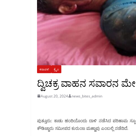
ಕರಾವಳಿ
ಕ್ರೈಂ
ದ್ವಿಚಕ್ರ ವಾಹನ ಸವಾರನ ಮೇ
August 20, 2024
news_bites_admin
ಪುತ್ತೂರು: ಕಾಡು ಹಂದಿಯೊಂದು ದಾಳಿ ನಡೆಸಿದ ಪರಿಣಾಮ ಸ್
ಕೌಡಿಚ್ಚಾರು ಸಮೀಪದ ಕುರುಂಜ ಮಣ್ಣಾಪು ಎಂಬಲ್ಲಿ ನಡೆದಿದೆ.