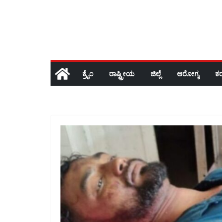
ಕ್ರೈಂ
ರಾಷ್ಟ್ರೀಯ
ಜಿಲ್ಲೆ
ಆರೋಗ್ಯ
ಕ