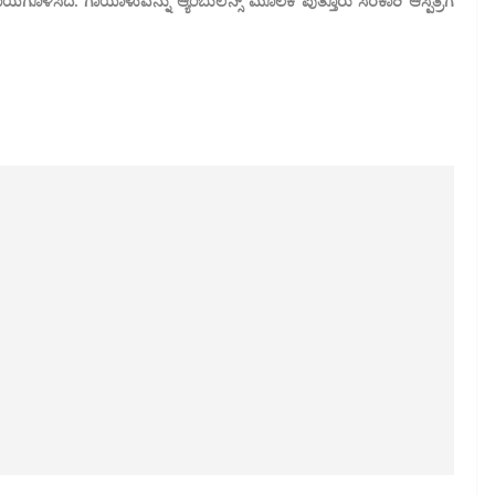
ೊಳಿಸಿದೆ. ಗಾಯಾಳುವನ್ನು ಆ್ಯಂಬುಲೆನ್ಸ್ ಮೂಲಕ ಪುತ್ತೂರು ಸರಕಾರಿ ಆಸ್ಪತ್ರೆಗೆ