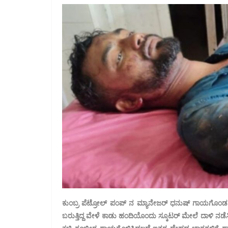
ಕುಂಬ್ರ ಪೆಟ್ರೋಲ್ ಪಂಪ್ ನ ಮ್ಯಾನೇಜ‌ರ್ ಧನುಷ್ ಗಾಯಗೊಂಡ ಯುವ
ಬರುತ್ತಿದ್ದ ವೇಳೆ ಕಾಡು ಹಂದಿಯೊಂದು ಸ್ಕೂಟರ್ ಮೇಲೆ ದಾಳಿ ನಡೆಸ