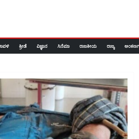
ರಾವಳಿ
ಕ್ರೀಡೆ
ವಿಜ್ಞಾನ
ಸಿನೆಮಾ
ರಾಜಕೀಯ
ರಾಜ್ಯ
ಅಂಕಣಗ