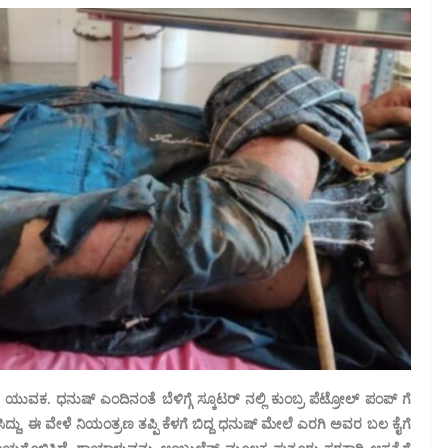
ಕ. ಧನುಷ್‌ ಎಂದಿನಂತೆ ಬೆಳಿಗ್ಗೆ ಸ್ಕೂಟರ್ ನಲ್ಲಿ ಕುಂಬ್ರ ಪೆಟ್ರೋಲ್ ಪಂಪ್ ಗೆ
ಿದ್ದು, ಈ ವೇಳೆ ನಿಯಂತ್ರಣ ತಪ್ಪಿ ಕೆಳಗೆ ಬಿದ್ದ ಧನುಷ್‌ ಮೇಲೆ ಎರಗಿ ಅವರ ಬಲ ಕೈಗೆ