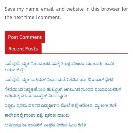
Save my name, email, and website in this browser for
the next time I comment.
Recent Posts
ಸಾರೆಪುಣಿ: ಮೃತ ನಿಶಾನಾ ಕುಟುಂಬಕ್ಕೆ 3 ಲಕ್ಷ ಪರಿಹಾರ ಮಂಜೂರು: ಶಾಸಕ
ಅಶೋಕ್ ರೈ
ಸಾರೆಪುಣಿ: ಮೃತ ಫಾತಿಮತ್ ನಿಶಾನ ಮನೆಗೆ ಸಚಿವ ಯು.ಟಿ ಖಾದರ್ ಭೇಟಿ
ಸೇನೆಯಿಂದ ನಿವೃತ್ತಿ ಹೊಂದಿ ಹುಟ್ಟೂರಿಗೆ ಆಗಮಿಸಿದ ಸುಂದರ ಪೂಜಾರಿಯವರಿಗೆ
ಅರಿಯಡ್ಕ ವಲಯ ಕಾಂಗ್ರೆಸ್ ನಿಂದ ಸ್ವಾಗತ
ಇಬ್ಬರು ಪ್ರಥಮ ವರ್ಷದ ವಿದ್ಯಾರ್ಥಿಗಳ ಮೇಲೆ ಹಲ್ಲೆ ಆರೋಪ; ರ‍್ಯಾಗಿಂಗ್ ಶಂಕೆ
ಕಾಲೇಜಿನಲ್ಲಿ ಗಾಂಜಾ ಪತ್ತೆ, ಪ್ರಕರಣ ದಾಖಲು
ಅಸಮಾಧಾನಿತ ಶಾಸಕರಿಗೆ ಎಚ್ಚರಿಕೆ ನೀಡಿದ ಸಿಎಂ ಡಿಕೆಶಿ