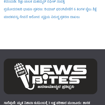
ಕೆದಂಬಾಡಿ: ರಿಕ್ಷಾ ಚಾಲಕ ಮಹಮ್ಮದ್ ರಫೀಕ್ ನಾಪತ್ತೆ
ಪ್ರಚೋದನಕಾರಿ ಭಾಷಣ ಪ್ರಕರಣ: ರಿಯಾಜ್ ಫರಂಗಿಪೇಟೆಗೆ 6 ತಿಂಗಳ ಜೈಲು ಶಿಕ್ಷೆ
ಮಾದಕವಸ್ತು ಸೇವನೆ ಆರೋಪ: ವ್ಯಕ್ತಿಯ ವಿರುದ್ಧ ಪ್ರಕರಣ ದಾಖಲು
ಸಾರೆಪುಣಿ: ಮೃತ ನಿಶಾನಾ ಕುಟುಂಬಕ್ಕೆ 3 ಲಕ್ಷ ಪರಿಹಾರ ಮಂಜೂರು: ಶಾಸಕ