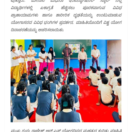
ಪುತ್ತೂರು:
ಮೇನಾಲ
ಮಧುರಾ ಇಂಟರ್ನ್ಯಾಷನಲ್ ಸ್ಕೂಲ್ ನಲ್ಲಿ
ವಿದ್ಯಾರ್ಥಿಗಳಲ್ಲಿ ಏಕಾಗ್ರತೆ ಹೆಚ್ಚಿಸಲು ಪೂರಕವಾಗುವ ವಿವಿಧ
ಪ್ರಾಣಾಯಾಮಗಳು ಹಾಗೂ ಶಾರೀರಿಕ ದೃಢತೆಯನ್ನು ಉಂಟುಮಾಡುವ
ಯೋಗಾಸನದ ವಿವಿಧ ಭಂಗಿಗಳ ಪ್ರದರ್ಶನ, ಮಾಹಿತಿಯೊಂದಿಗೆ ವಿಶ್ವ ಯೋಗ
ದಿನಾಚರಣೆಯನ್ನು ಆಚರಿಸಲಾಯಿತು.
ಮುಖ್ಯ ಗುರು ರಾಜೇಶ್ ಆರ್.ಎಸ್ ಯೋಗದಿನದ ಮಹತ್ವದ ಕುರಿತು ಮಾಹಿತಿ