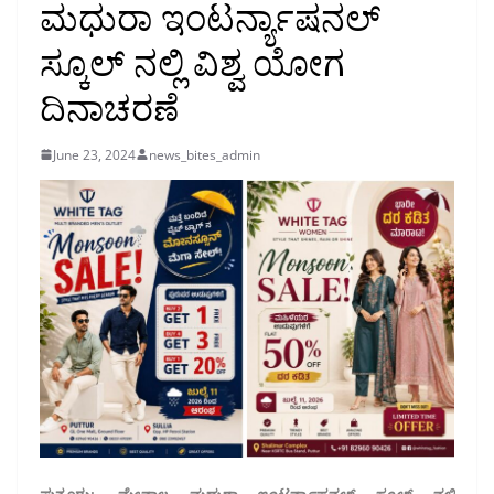
ಮಧುರಾ ಇಂಟರ್ನ್ಯಾಷನಲ್
ಸ್ಕೂಲ್ ನಲ್ಲಿ ವಿಶ್ವ ಯೋಗ
ದಿನಾಚರಣೆ
June 23, 2024
news_bites_admin