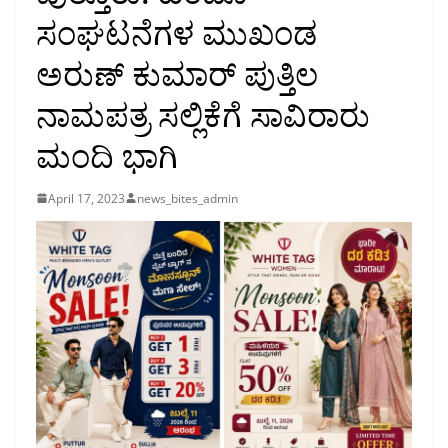
ಸಂಘಟನೆಗಳ ಮುಖಂಡ
ಅರುಣ್ ಕುಮಾರ್ ಪುತ್ತಿಲ
ನಾಮಪತ್ರ ಸಲ್ಲಿಕೆಗೆ ಸಾವಿರಾರು
ಮಂದಿ ಭಾಗಿ
April 17, 2023
news_bites_admin