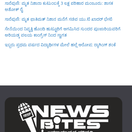
ಸಾರೆಪುಣಿ: ಮೃತ ನಿಶಾನಾ ಕುಟುಂಬಕ್ಕೆ 3 ಲಕ್ಷ ಪರಿಹಾರ ಮಂಜೂರು: ಶಾಸಕ
ಅಶೋಕ್ ರೈ
ಸಾರೆಪುಣಿ: ಮೃತ ಫಾತಿಮತ್ ನಿಶಾನ ಮನೆಗೆ ಸಚಿವ ಯು.ಟಿ ಖಾದರ್ ಭೇಟಿ
ಸೇನೆಯಿಂದ ನಿವೃತ್ತಿ ಹೊಂದಿ ಹುಟ್ಟೂರಿಗೆ ಆಗಮಿಸಿದ ಸುಂದರ ಪೂಜಾರಿಯವರಿಗೆ
ಅರಿಯಡ್ಕ ವಲಯ ಕಾಂಗ್ರೆಸ್ ನಿಂದ ಸ್ವಾಗತ
ಇಬ್ಬರು ಪ್ರಥಮ ವರ್ಷದ ವಿದ್ಯಾರ್ಥಿಗಳ ಮೇಲೆ ಹಲ್ಲೆ ಆರೋಪ; ರ‍್ಯಾಗಿಂಗ್ ಶಂಕೆ