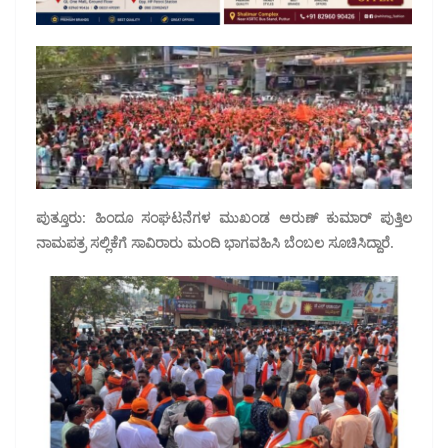
ಪುತ್ತೂರು: ಹಿಂದೂ ಸಂಘಟನೆಗಳ ಮುಖಂಡ ಅರುಣ್ ಕುಮಾರ್ ಪುತ್ತಿಲ
ನಾಮಪತ್ರ ಸಲ್ಲಿಕೆಗೆ ಸಾವಿರಾರು ಮಂದಿ ಭಾಗವಹಿಸಿ ಬೆಂಬಲ ಸೂಚಿಸಿದ್ದಾರೆ.