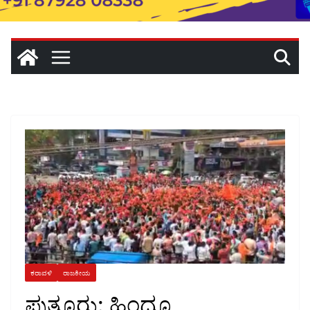
ಕರಾವಳಿ
ರಾಜಕೀಯ
ಪುತ್ತೂರು: ಹಿಂದೂ