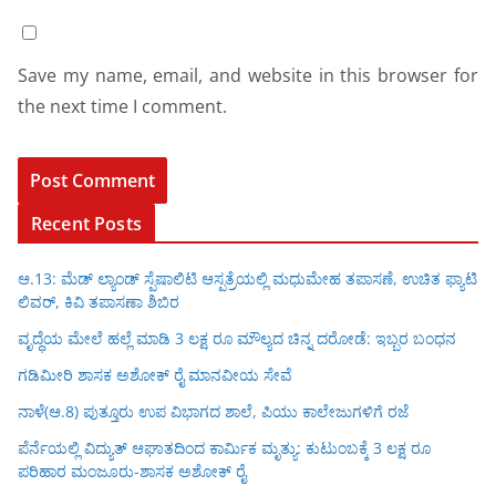
Save my name, email, and website in this browser for
the next time I comment.
Recent Posts
ಆ.13: ಮೆಡ್ ಲ್ಯಾಂಡ್ ಸ್ಪೆಷಾಲಿಟಿ ಆಸ್ಪತ್ರೆಯಲ್ಲಿ ಮಧುಮೇಹ ತಪಾಸಣೆ, ಉಚಿತ ಫ್ಯಾಟಿ
ಲಿವರ್, ಕಿವಿ ತಪಾಸಣಾ ಶಿಬಿರ
ವೃದ್ಧೆಯ ಮೇಲೆ ಹಲ್ಲೆ ಮಾಡಿ 3 ಲಕ್ಷ ರೂ ಮೌಲ್ಯದ ಚಿನ್ನ ದರೋಡೆ: ಇಬ್ಬರ ಬಂಧನ
ಗಡಿಮೀರಿ ಶಾಸಕ ಅಶೋಕ್ ರೈ ಮಾನವೀಯ ಸೇವೆ
ನಾಳೆ(ಆ.8) ಪುತ್ತೂರು ಉಪ ವಿಭಾಗದ ಶಾಲೆ, ಪಿಯು ಕಾಲೇಜುಗಳಿಗೆ ರಜೆ
ಪೆರ್ನೆಯಲ್ಲಿ ವಿದ್ಯುತ್ ಆಘಾತದಿಂದ ಕಾರ್ಮಿಕ ಮೃತ್ಯು: ಕುಟುಂಬಕ್ಕೆ 3 ಲಕ್ಷ ರೂ
ಪರಿಹಾರ ಮಂಜೂರು-ಶಾಸಕ ಅಶೋಕ್ ರೈ