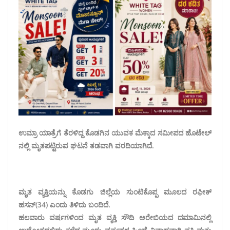
ಉಮ್ರಾ ಯಾತ್ರೆಗೆ ತೆರಳಿದ್ದ ಕೊಡಗಿನ ಯುವಕ ಮೆಕ್ಕಾದ ಸಮೀಪದ ಹೊಟೇಲ್
ನಲ್ಲಿ ಮೃತಪಟ್ಟಿರುವ ಘಟನೆ ತಡವಾಗಿ ವರದಿಯಾಗಿದೆ.
ಮೃತ ವ್ಯಕ್ತಿಯನ್ನು ಕೊಡಗು ಜಿಲ್ಲೆಯ ಸುಂಟಿಕೊಪ್ಪ ಮೂಲದ ರಫೀಕ್‌
ಹಸನ್(34) ಎಂದು ತಿಳಿದು ಬಂದಿದೆ.
ಹಲವಾರು ವರ್ಷಗಳಿಂದ ಮೃತ ವ್ಯಕ್ತಿ ಸೌದಿ ಅರೇಬಿಯದ ದಮಾಮಿನಲ್ಲಿ