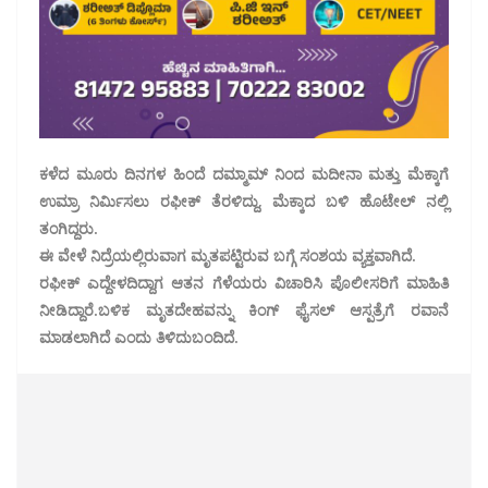
ಕಳೆದ ಮೂರು ದಿನಗಳ ಹಿಂದೆ ದಮ್ಮಾಮ್ ನಿಂದ ಮದೀನಾ ಮತ್ತು ಮೆಕ್ಕಾಗೆ
ಉಮ್ರಾ ನಿರ್ಮಿಸಲು ರಫೀಕ್ ತೆರಳಿದ್ದು, ಮೆಕ್ಕಾದ ಬಳಿ ಹೊಟೇಲ್ ನಲ್ಲಿ
ತಂಗಿದ್ದರು.
ಈ ವೇಳೆ ನಿದ್ರೆಯಲ್ಲಿರುವಾಗ ಮೃತಪಟ್ಟಿರುವ ಬಗ್ಗೆ ಸಂಶಯ ವ್ಯಕ್ತವಾಗಿದೆ.
ರಫೀಕ್ ಎದ್ದೇಳದಿದ್ದಾಗ ಆತನ ಗೆಳೆಯರು ವಿಚಾರಿಸಿ ಪೊಲೀಸರಿಗೆ ಮಾಹಿತಿ
ನೀಡಿದ್ದಾರೆ.ಬಳಿಕ ಮೃತದೇಹವನ್ನು‌ ಕಿಂಗ್ ಫೈಸಲ್ ಆಸ್ಪತ್ರೆಗೆ ರವಾನೆ
ಮಾಡಲಾಗಿದೆ ಎಂದು ತಿಳಿದುಬಂದಿದೆ.