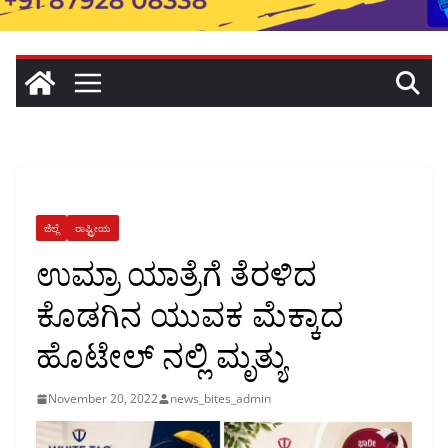
ಜಿಲ್ಲೆ
ರಾಷ್ಟ್ರೀಯ
ಉಮ್ರಾ ಯಾತ್ರೆಗೆ ತೆರಳಿದ
ಕೊಡಗಿನ ಯುವಕ ಮೆಕ್ಕಾದ
ಹೊಟೇಲ್ ನಲ್ಲಿ ಮೃತ್ಯು
November 20, 2022
news_bites_admin