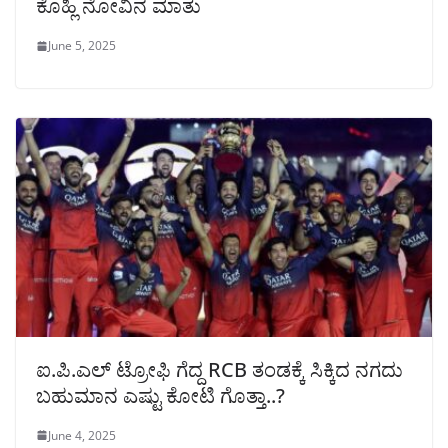
ಕೊಹ್ಲಿ ನೋವಿನ ಮಾತು
June 5, 2025
ಐ.ಪಿ.ಎಲ್ ಟ್ರೋಫಿ ಗೆದ್ದ RCB ತಂಡಕ್ಕೆ ಸಿಕ್ಕಿದ ನಗದು
ಬಹುಮಾನ ಎಷ್ಟು ಕೋಟಿ ಗೊತ್ತಾ..?
June 4, 2025