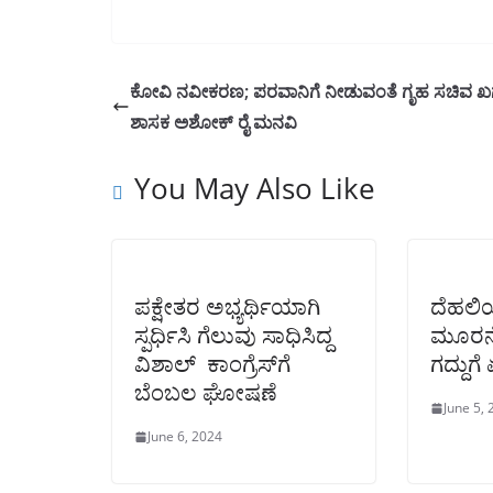
ಕೋವಿ ನವೀಕರಣ; ಪರವಾನಿಗೆ ನೀಡುವಂತೆ ಗೃಹ ಸಚಿವ ಖರ್
ಶಾಸಕ ಅಶೋಕ್ ರೈ ಮನವಿ
You May Also Like
ಪಕ್ಷೇತರ ಅಭ್ಯರ್ಥಿಯಾಗಿ
ದೆಹಲಿಯ
ಸ್ಪರ್ಧಿಸಿ ಗೆಲುವು ಸಾಧಿಸಿದ್ದ
ಮೂರನೇ
ವಿಶಾಲ್ ಕಾಂಗ್ರೆಸ್‌ಗೆ
ಗದ್ದುಗೆ
ಬೆಂಬಲ ಘೋಷಣೆ
June 5,
June 6, 2024