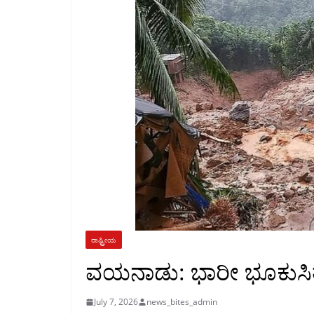
ರಾಷ್ಟ್ರೀಯ
ವಯನಾಡು: ಭಾರೀ ಭೂಕುಸಿತ
July 7, 2026
news_bites_admin