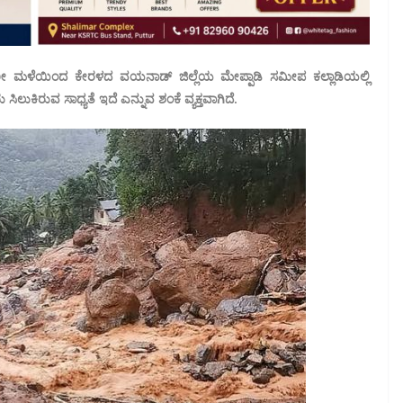
ರೀ ಮಳೆಯಿಂದ ಕೇರಳದ ವಯನಾಡ್ ಜಿಲ್ಲೆಯ ಮೇಪ್ಪಾಡಿ ಸಮೀಪ ಕಲ್ಲಾಡಿಯಲ್ಲಿ
ಕಿರುವ ಸಾಧ್ಯತೆ ಇದೆ ಎನ್ನುವ ಶಂಕೆ ವ್ಯಕ್ತವಾಗಿದೆ.