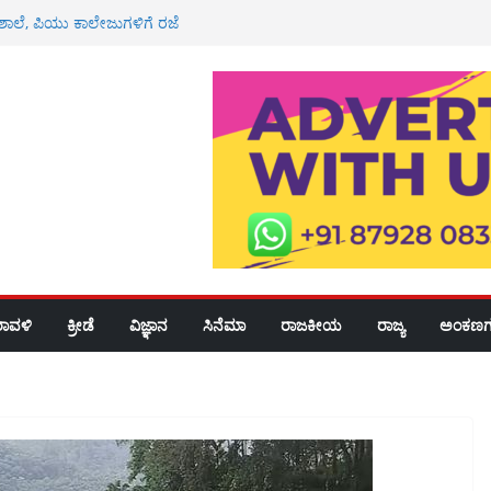
ಶಾಲೆ, ಪಿಯು ಕಾಲೇಜುಗಳಿಗೆ ರಜೆ
್ಮಿಕ ಮೃತ್ಯು: ಕುಟುಂಬಕ್ಕೆ 3 ಲಕ್ಷ ರೂ
 ರೈ
ಕೆ 3 ಲಕ್ಷ ಪರಿಹಾರ ಮಂಜೂರು: ಶಾಸಕ
 ರೂ ಮೌಲ್ಯದ ಚಿನ್ನ ದರೋಡೆ: ಇಬ್ಬರ ಬಂಧನ
ವೀಯ ಸೇವೆ
ರಾವಳಿ
ಕ್ರೀಡೆ
ವಿಜ್ಞಾನ
ಸಿನೆಮಾ
ರಾಜಕೀಯ
ರಾಜ್ಯ
ಅಂಕಣಗ