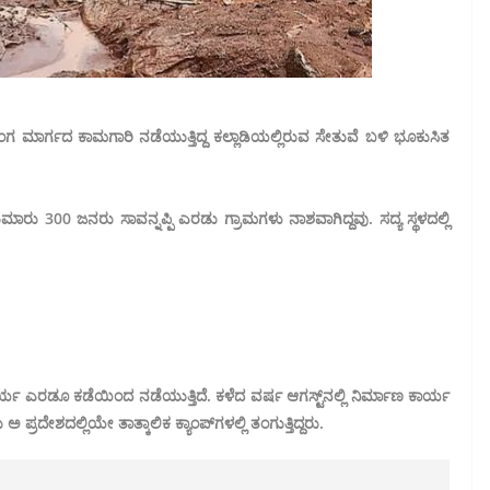
ಗ ಮಾರ್ಗದ ಕಾಮಗಾರಿ ನಡೆಯುತ್ತಿದ್ದ ಕಲ್ಲಾಡಿಯಲ್ಲಿರುವ ಸೇತುವೆ ಬಳಿ ಭೂಕುಸಿತ
ಾರು 300 ಜನರು ಸಾವನ್ನಪ್ಪಿ ಎರಡು ಗ್ರಾಮಗಳು ನಾಶವಾಗಿದ್ದವು. ಸದ್ಯ ಸ್ಥಳದಲ್ಲಿ
ಯ ಎರಡೂ ಕಡೆಯಿಂದ ನಡೆಯುತ್ತಿದೆ. ಕಳೆದ ವರ್ಷ ಆಗಸ್ಟ್‌ನಲ್ಲಿ ನಿರ್ಮಾಣ ಕಾರ್ಯ
್ರದೇಶದಲ್ಲಿಯೇ ತಾತ್ಕಾಲಿಕ ಕ್ಯಾಂಪ್‌ಗಳಲ್ಲಿ ತಂಗುತ್ತಿದ್ದರು.