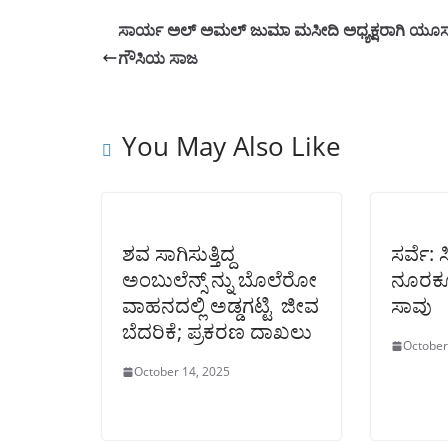
ಸಾರ್ಯ ಅಲ್ ಅಮಲ್ ಜುಮಾ ಮಸೀದಿ ಅಧ್ಯಕ್ಷರಾಗಿ ಯೂಸ
ಗೌಸಿಯ ಸಾಜ
You May Also Like
ಶವ ಸಾಗಿಸುತ್ತಿದ್ದ
ಸರ್ವೆ: 
ಅಂಬುಲೆನ್ಸ್‌ ನ್ನು ಬೊಲೆರೋ
ನೂರಕ್
ವಾಹನದಲ್ಲಿ ಅಡ್ಡಗಟ್ಟಿ ಜೀವ
ಸಾವು
ಬೆದರಿಕೆ; ಪ್ರಕರಣ ದಾಖಲು
October
October 14, 2025