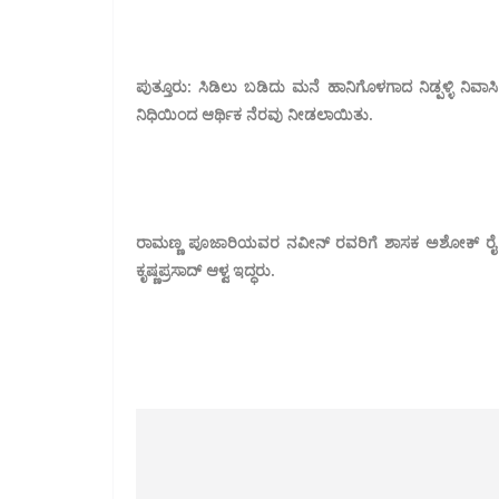
ಪುತ್ತೂರು: ಸಿಡಿಲು ಬಡಿದು ಮನೆ ಹಾನಿಗೊಳಗಾದ ನಿಡ್ಪಳ್ಳಿ ನಿವ
ನಿಧಿಯಿಂದ ಆರ್ಥಿಕ ನೆರವು ನೀಡಲಾಯಿತು.
ರಾಮಣ್ಣ ಪೂಜಾರಿಯವರ ನವೀನ್ ರವರಿಗೆ ಶಾಸಕ ಅಶೋಕ್ ರೈ ಅವರು
ಕೃಷ್ಣಪ್ರಸಾದ್ ಆಳ್ವ ಇದ್ಧರು.