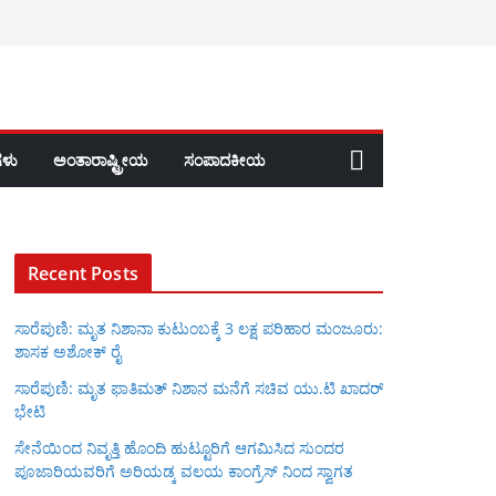
ಳು
ಅಂತಾರಾಷ್ಟ್ರೀಯ
ಸಂಪಾದಕೀಯ
Recent Posts
ಸಾರೆಪುಣಿ: ಮೃತ ನಿಶಾನಾ ಕುಟುಂಬಕ್ಕೆ 3 ಲಕ್ಷ ಪರಿಹಾರ ಮಂಜೂರು:
ಶಾಸಕ ಅಶೋಕ್ ರೈ
ಸಾರೆಪುಣಿ: ಮೃತ ಫಾತಿಮತ್ ನಿಶಾನ ಮನೆಗೆ ಸಚಿವ ಯು.ಟಿ ಖಾದರ್
ಭೇಟಿ
ಸೇನೆಯಿಂದ ನಿವೃತ್ತಿ ಹೊಂದಿ ಹುಟ್ಟೂರಿಗೆ ಆಗಮಿಸಿದ ಸುಂದರ
ಪೂಜಾರಿಯವರಿಗೆ ಅರಿಯಡ್ಕ ವಲಯ ಕಾಂಗ್ರೆಸ್ ನಿಂದ ಸ್ವಾಗತ