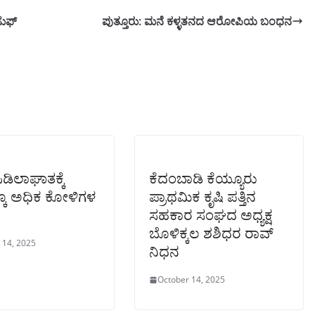
ುಫ್
ಪುತ್ತೂರು: ಮನೆ ಕಳ್ಳತನದ ಆರೋಪಿಯ ಬಂಧನ
ಸಿಡಿಲಾಘಾತಕ್ಕೆ
ಕೆದಂಬಾಡಿ ಕೆಯ್ಯೂರು
ಕೂ ಅಧಿಕ ಕೋಳಿಗಳ
ಪ್ರಾಥಮಿಕ ಕೃಷಿ ಪತ್ತಿನ
ಸಹಕಾರ ಸಂಘದ ಅಧ್ಯಕ್ಷ
ಬೊಳಿಕ್ಕಲ ಶಶಿಧರ ರಾವ್
 14, 2025
ನಿಧನ
October 14, 2025