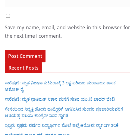
Save my name, email, and website in this browser for
the next time I comment.
Recent Posts
ಸಾರೆಪುಣಿ: ಮೃತ ನಿಶಾನಾ ಕುಟುಂಬಕ್ಕೆ 3 ಲಕ್ಷ ಪರಿಹಾರ ಮಂಜೂರು: ಶಾಸಕ
ಅಶೋಕ್ ರೈ
ಸಾರೆಪುಣಿ: ಮೃತ ಫಾತಿಮತ್ ನಿಶಾನ ಮನೆಗೆ ಸಚಿವ ಯು.ಟಿ ಖಾದರ್ ಭೇಟಿ
ಸೇನೆಯಿಂದ ನಿವೃತ್ತಿ ಹೊಂದಿ ಹುಟ್ಟೂರಿಗೆ ಆಗಮಿಸಿದ ಸುಂದರ ಪೂಜಾರಿಯವರಿಗೆ
ಅರಿಯಡ್ಕ ವಲಯ ಕಾಂಗ್ರೆಸ್ ನಿಂದ ಸ್ವಾಗತ
ಇಬ್ಬರು ಪ್ರಥಮ ವರ್ಷದ ವಿದ್ಯಾರ್ಥಿಗಳ ಮೇಲೆ ಹಲ್ಲೆ ಆರೋಪ; ರ‍್ಯಾಗಿಂಗ್ ಶಂಕೆ