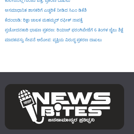
ಕಾಲೇಜಿನಲ್ಲಿ ಗಾಂಜಾ ಪತ್ತೆ, ಪ್ರಕರಣ ದಾಖಲು
ಅಸಮಾಧಾನಿತ ಶಾಸಕರಿಗೆ ಎಚ್ಚರಿಕೆ ನೀಡಿದ ಸಿಎಂ ಡಿಕೆಶಿ
ಕೆದಂಬಾಡಿ: ರಿಕ್ಷಾ ಚಾಲಕ ಮಹಮ್ಮದ್ ರಫೀಕ್ ನಾಪತ್ತೆ
ಪ್ರಚೋದನಕಾರಿ ಭಾಷಣ ಪ್ರಕರಣ: ರಿಯಾಜ್ ಫರಂಗಿಪೇಟೆಗೆ 6 ತಿಂಗಳ ಜೈಲು ಶಿಕ್ಷೆ
ಮಾದಕವಸ್ತು ಸೇವನೆ ಆರೋಪ: ವ್ಯಕ್ತಿಯ ವಿರುದ್ಧ ಪ್ರಕರಣ ದಾಖಲು