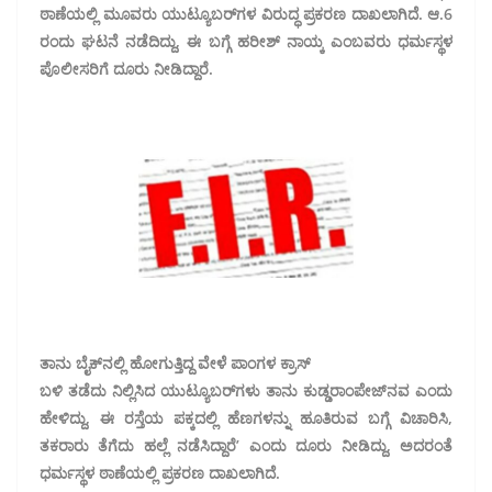
ಠಾಣೆಯಲ್ಲಿ ಮೂವರು ಯುಟ್ಯೂಬರ್‌ಗಳ ವಿರುದ್ಧ ಪ್ರಕರಣ ದಾಖಲಾಗಿದೆ. ಆ.6
ರಂದು ಘಟನೆ ನಡೆದಿದ್ದು, ಈ ಬಗ್ಗೆ ಹರೀಶ್ ನಾಯ್ಕ ಎಂಬವರು ಧರ್ಮಸ್ಥಳ
ಪೊಲೀಸರಿಗೆ ದೂರು ನೀಡಿದ್ದಾರೆ.
ತಾನು ಬೈಕ್‌ನಲ್ಲಿ ಹೋಗುತ್ತಿದ್ದ ವೇಳೆ ಪಾಂಗಳ ಕ್ರಾಸ್
ಬಳಿ ತಡೆದು ನಿಲ್ಲಿಸಿದ ಯುಟ್ಯೂಬರ್‌ಗಳು ತಾನು ಕುಡ್ಡರಾಂಪೇಜ್‌ನವ ಎಂದು
ಹೇಳಿದ್ದು, ಈ ರಸ್ತೆಯ ಪಕ್ಕದಲ್ಲಿ ಹೆಣಗಳನ್ನು ಹೂತಿರುವ ಬಗ್ಗೆ ವಿಚಾರಿಸಿ,
ತಕರಾರು ತೆಗೆದು ಹಲ್ಲೆ ನಡೆಸಿದ್ದಾರೆ’ ಎಂದು ದೂರು ನೀಡಿದ್ದು, ಅದರಂತೆ
ಧರ್ಮಸ್ಥಳ ಠಾಣೆಯಲ್ಲಿ ಪ್ರಕರಣ ದಾಖಲಾಗಿದೆ.