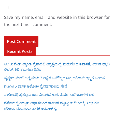
Save my name, email, and website in this browser for
the next time I comment.
Recent Posts
ಆ.13: ಮೆಡ್ ಲ್ಯಾಂಡ್ ಸ್ಪೆಷಾಲಿಟಿ ಆಸ್ಪತ್ರೆಯಲ್ಲಿ ಮಧುಮೇಹ ತಪಾಸಣೆ, ಉಚಿತ ಫ್ಯಾಟಿ
ಲಿವರ್, ಕಿವಿ ತಪಾಸಣಾ ಶಿಬಿರ
ವೃದ್ಧೆಯ ಮೇಲೆ ಹಲ್ಲೆ ಮಾಡಿ 3 ಲಕ್ಷ ರೂ ಮೌಲ್ಯದ ಚಿನ್ನ ದರೋಡೆ: ಇಬ್ಬರ ಬಂಧನ
ಗಡಿಮೀರಿ ಶಾಸಕ ಅಶೋಕ್ ರೈ ಮಾನವೀಯ ಸೇವೆ
ನಾಳೆ(ಆ.8) ಪುತ್ತೂರು ಉಪ ವಿಭಾಗದ ಶಾಲೆ, ಪಿಯು ಕಾಲೇಜುಗಳಿಗೆ ರಜೆ
ಪೆರ್ನೆಯಲ್ಲಿ ವಿದ್ಯುತ್ ಆಘಾತದಿಂದ ಕಾರ್ಮಿಕ ಮೃತ್ಯು: ಕುಟುಂಬಕ್ಕೆ 3 ಲಕ್ಷ ರೂ
ಪರಿಹಾರ ಮಂಜೂರು-ಶಾಸಕ ಅಶೋಕ್ ರೈ