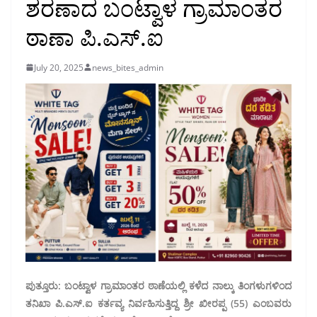
ಶರಣಾದ ಬಂಟ್ವಾಳ ಗ್ರಾಮಾಂತರ
ಠಾಣಾ ಪಿ.ಎಸ್‌.ಐ
July 20, 2025
news_bites_admin
ಪುತ್ತೂರು: ಬಂಟ್ವಾಳ ಗ್ರಾಮಾಂತರ ಠಾಣೆಯಲ್ಲಿ ಕಳೆದ ನಾಲ್ಕು ತಿಂಗಳುಗಳಿಂದ
ತನಿಖಾ ಪಿ.ಎಸ್‌.ಐ ಕರ್ತವ್ಯ ನಿರ್ವಹಿಸುತ್ತಿದ್ದ ಶ್ರೀ ಖೀರಪ್ಪ (55) ಎಂಬವರು