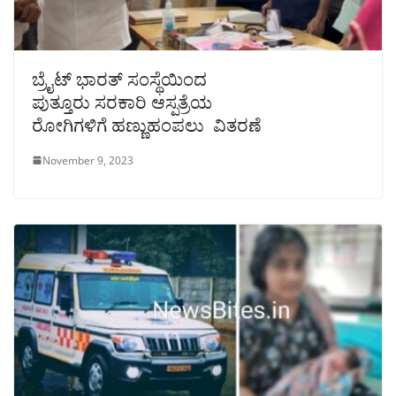
ಬ್ರೈಟ್ ಭಾರತ್ ಸಂಸ್ಥೆಯಿಂದ
ಪುತ್ತೂರು ಸರಕಾರಿ ಆಸ್ಪತ್ರೆಯ
ರೋಗಿಗಳಿಗೆ ಹಣ್ಣುಹಂಪಲು ವಿತರಣೆ
November 9, 2023