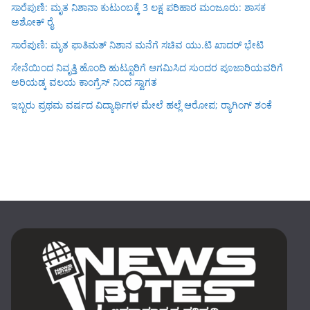
ಸಾರೆಪುಣಿ: ಮೃತ ನಿಶಾನಾ ಕುಟುಂಬಕ್ಕೆ 3 ಲಕ್ಷ ಪರಿಹಾರ ಮಂಜೂರು: ಶಾಸಕ
ಅಶೋಕ್ ರೈ
ಸಾರೆಪುಣಿ: ಮೃತ ಫಾತಿಮತ್ ನಿಶಾನ ಮನೆಗೆ ಸಚಿವ ಯು.ಟಿ ಖಾದರ್ ಭೇಟಿ
ಸೇನೆಯಿಂದ ನಿವೃತ್ತಿ ಹೊಂದಿ ಹುಟ್ಟೂರಿಗೆ ಆಗಮಿಸಿದ ಸುಂದರ ಪೂಜಾರಿಯವರಿಗೆ
ಅರಿಯಡ್ಕ ವಲಯ ಕಾಂಗ್ರೆಸ್ ನಿಂದ ಸ್ವಾಗತ
ಇಬ್ಬರು ಪ್ರಥಮ ವರ್ಷದ ವಿದ್ಯಾರ್ಥಿಗಳ ಮೇಲೆ ಹಲ್ಲೆ ಆರೋಪ; ರ‍್ಯಾಗಿಂಗ್ ಶಂಕೆ