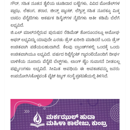
ಗೌನ್, ಸಹಿತ ನೂತನ ಶೈಲಿಯ ಚೂಡಿದಾರ ಬಟ್ಟೆಗಳು, ವಿವಿದ ಮೋಡೆಲ್‌ಗಳ
ಪ್ಲಾಝ, ಲೆಹಂಗ, ಶರಾರ, ಜೀನ್ಸ್ ಪ್ಯಾಂಟ್, ಲೆಗ್ಗಿನ್ಸ್ ಸಹಿತ ನೂರಕ್ಕೂ ಮಿಕ್ಕ
ಬಾಟಂ ವೆರೈಟಿಗಳು ಆಕರ್ಷಕ ಡಿಸೈನ್‌ಗಳ ನೈಟಿಗಳು ಅತೀ ಕಡಿಮೆ ಬೆಲೆಗೆ
ಲಭ್ಯವಿದೆ.
ಜಿ.ಎಲ್ ಮಾಲ್‌ನಲ್ಲಿರುವ ಪುರುಷರ ರೆಡಿಮೆಡ್ ಶೋರೂಂನಲ್ಲೂ ಅಮೋಘ
ಆಫರ್ ಲಭ್ಯವಿದ್ದು ಯಾವುದೇ ಎರಡು ಡ್ರೆಸ್ ಖರೀದಿ ಮಾಡಿದರೆ ಒಂದು ಡ್ರೆಸ್
ಉಚಿತವಾಗಿ ಪಡೆಯಬಹುದಾಗಿದೆ. ಕೆಲವು ಬ್ರಾಂಡ್‌ಗಳಲ್ಲಿ ಒಂದಕ್ಕೆ ಒಂದು
ಉಚಿತವಾಗಿಯೂ ಲಭ್ಯವಿದೆ. ವರ್ಷದ ರಿಪ್ಲೆಸ್ಮೆಂಟ್ ಗ್ಯಾರಂಟಿಯೊಂದಿಗೆ ದೀರ್ಘ
ಬಾಳಿಕೆಯ ನೂರಾರು ವೆರೈಟಿ ಬೆಲ್ಟ್‌ಗಳು, ಲಾಂಗ್ ಟೈಂ ಸುವಾಸನೆ ನೀಡಬಲ್ಲ
ಪರ್ಫ್ಯುಂಗಳೂ ಲಭ್ಯವಿದೆ. ಸೀಮಿತ ಅವಧಿಯ ಈ ಅವಕಾಶವನ್ನು ಜನರು
ಉಪಯೋಗಿಸಿಕೊಳ್ಳವಂತೆ ವೈಟ್ ಟ್ಯಾಗ್ ಸಂಸ್ಥೆ ಪ್ರಕಟಣೆಯಲ್ಲಿ ತಿಳಿಸಿದೆ.