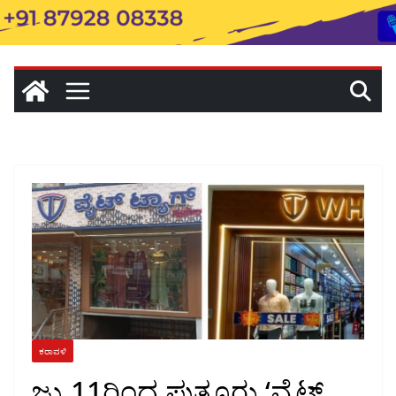
ಕರಾವಳಿ
ಜು.11ರಿಂದ ಪುತ್ತೂರು ‘ವೈಟ್