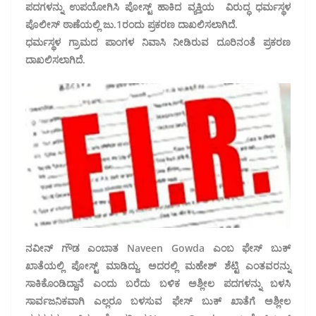
ಪದಗಳನ್ನು ಉಪಯೋಗಿಸಿ ಪೋಸ್ಟ್ ಹಾಕಿದ ವ್ಯಕ್ತಿಯ ವಿರುದ್ಧ ಧರ್ಮಸ್ಥಳ
ಪೊಲೀಸ್ ಠಾಣೆಯಲ್ಲಿ ಜು.1ರಂದು ಪ್ರಕರಣ ದಾಖಲಿಸಲಾಗಿದೆ.
ಧರ್ಮಸ್ಥಳ ಗ್ರಾಮದ ಪಾಂಗಳ ನಿವಾಸಿ ನೀಡಿರುವ ದೂರಿನಂತೆ ಪ್ರಕರಣ‌
ದಾಖಲಿಸಲಾಗಿದೆ.
ನವೀನ್ ಗೌಡ ಎಂಬಾತ Naveen Gowda ಎಂಬ ಫೇಸ್ ಬುಕ್
ಖಾತೆಯಲ್ಲಿ ಪೋಸ್ಟ್ ಮಾಡಿದ್ದು, ಅದರಲ್ಲಿ ಮಹೇಶ್ ಶೆಟ್ಟಿ ಎಂತವರನ್ನು
ಸಾಕಿಕೊಂಡಿದ್ದಾನೆ ಎಂದು ಬರೆದು ಬಳಿಕ ಅಶ್ಲೀಲ ಪದಗಳನ್ನು ಬಳಸಿ
ಸಾರ್ವಜನಿಕವಾಗಿ ಎಲ್ಲರೂ ಬಳಸುವ ಫೇಸ್ ಬುಕ್ ಖಾತೆಗೆ ಅಶ್ಲೀಲ