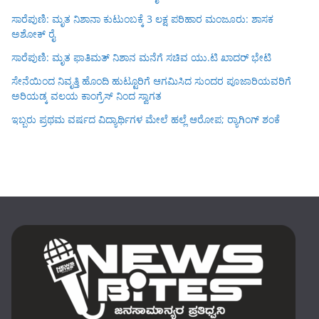
ಸಾರೆಪುಣಿ: ಮೃತ ನಿಶಾನಾ ಕುಟುಂಬಕ್ಕೆ 3 ಲಕ್ಷ ಪರಿಹಾರ ಮಂಜೂರು: ಶಾಸಕ
ಅಶೋಕ್ ರೈ
ಸಾರೆಪುಣಿ: ಮೃತ ಫಾತಿಮತ್ ನಿಶಾನ ಮನೆಗೆ ಸಚಿವ ಯು.ಟಿ ಖಾದರ್ ಭೇಟಿ
ಸೇನೆಯಿಂದ ನಿವೃತ್ತಿ ಹೊಂದಿ ಹುಟ್ಟೂರಿಗೆ ಆಗಮಿಸಿದ ಸುಂದರ ಪೂಜಾರಿಯವರಿಗೆ
ಅರಿಯಡ್ಕ ವಲಯ ಕಾಂಗ್ರೆಸ್ ನಿಂದ ಸ್ವಾಗತ
ಇಬ್ಬರು ಪ್ರಥಮ ವರ್ಷದ ವಿದ್ಯಾರ್ಥಿಗಳ ಮೇಲೆ ಹಲ್ಲೆ ಆರೋಪ; ರ‍್ಯಾಗಿಂಗ್ ಶಂಕೆ