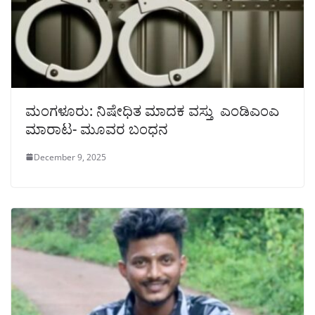
ಮಂಗಳೂರು: ನಿಷೇಧಿತ ಮಾದಕ ವಸ್ತು ಎಂಡಿಎಂಎ
ಮಾರಾಟ- ಮೂವರ ಬಂಧನ
December 9, 2025