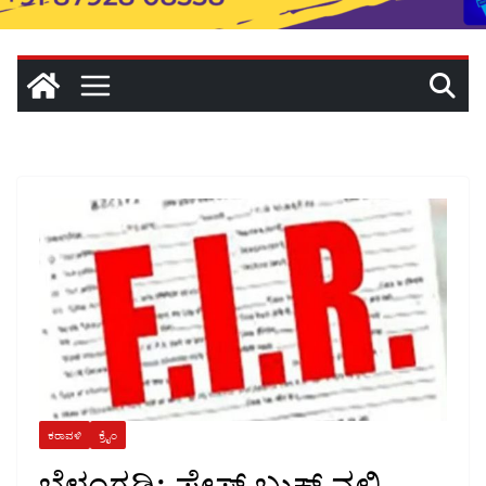
ಕರಾವಳಿ
ಕ್ರೈಂ
ಬೆಳ್ತಂಗಡಿ: ಫೇಸ್ ಬುಕ್ ನಲ್ಲಿ