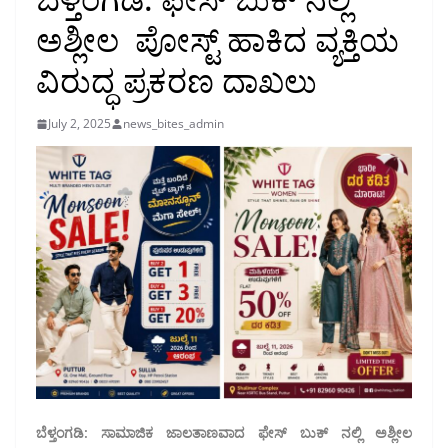
ಅಶ್ಲೀಲ ಪೋಸ್ಟ್ ಹಾಕಿದ ವ್ಯಕ್ತಿಯ
ವಿರುದ್ಧ ಪ್ರಕರಣ ದಾಖಲು
July 2, 2025
news_bites_admin
ಬೆಳ್ತಂಗಡಿ: ಸಾಮಾಜಿಕ ಜಾಲತಾಣವಾದ ಫೇಸ್ ಬುಕ್ ನಲ್ಲಿ ಅಶ್ಲೀಲ