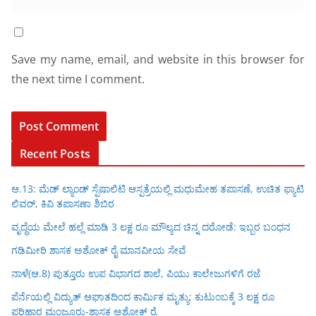
Save my name, email, and website in this browser for
the next time I comment.
Recent Posts
ಆ.13: ಮೆಡ್ ಲ್ಯಾಂಡ್ ಸ್ಪೆಷಾಲಿಟಿ ಆಸ್ಪತ್ರೆಯಲ್ಲಿ ಮಧುಮೇಹ ತಪಾಸಣೆ, ಉಚಿತ ಫ್ಯಾಟಿ
ಲಿವರ್, ಕಿವಿ ತಪಾಸಣಾ ಶಿಬಿರ
ವೃದ್ಧೆಯ ಮೇಲೆ ಹಲ್ಲೆ ಮಾಡಿ 3 ಲಕ್ಷ ರೂ ಮೌಲ್ಯದ ಚಿನ್ನ ದರೋಡೆ: ಇಬ್ಬರ ಬಂಧನ
ಗಡಿಮೀರಿ ಶಾಸಕ ಅಶೋಕ್ ರೈ ಮಾನವೀಯ ಸೇವೆ
ನಾಳೆ(ಆ.8) ಪುತ್ತೂರು ಉಪ ವಿಭಾಗದ ಶಾಲೆ, ಪಿಯು ಕಾಲೇಜುಗಳಿಗೆ ರಜೆ
ಪೆರ್ನೆಯಲ್ಲಿ ವಿದ್ಯುತ್ ಆಘಾತದಿಂದ ಕಾರ್ಮಿಕ ಮೃತ್ಯು: ಕುಟುಂಬಕ್ಕೆ 3 ಲಕ್ಷ ರೂ
ಪರಿಹಾರ ಮಂಜೂರು-ಶಾಸಕ ಅಶೋಕ್ ರೈ