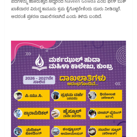
ಪದಗಳನ್ನು ಹಾಕಿರುತ್ತಾರೆ.ಆದ್ದರಿಂದ Naveen Gowda ಎಂಬ ಫೇಸ್ ಬುಕ್
ಖಾತೆದಾರರ ವಿರುದ್ಧ ಕಾನೂನು ಕ್ರಮ ಕೈಗೊಳ್ಳಬೇಕೆಂದು ದೂರು ನೀಡಿದ್ದಾರೆ.
ಅದರಂತೆ ಪ್ರಕರಣ‌ ದಾಖಲಿಸಲಾಗಿದೆ ಎಂದು ತಿಳಿದು ಬಂದಿದೆ.