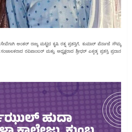
ಾಗಿ ಅಂತರ್ ರಾಜ್ಯ ಮಟ್ಟದ ಕೃಷಿ ರತ್ನ ಪ್ರಶಸ್ತಿಗೆ, ಕುಮಾರ್ ಪೆರ್ನಾಜೆ ಸೌಮ್ಯ
ಾಲಕರಾದ ರವಿಪಾಂಬರ್ ಮತ್ತು ಅಧ್ಯಕ್ಷರಾದ ಶ್ರೀಧರ್ ಎಕ್ಕಡ್ಕ ಪ್ರಶಸ್ತಿ ಪ್ರದಾನ