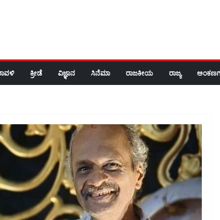
ರಾವಳಿ
ಕ್ರೀಡೆ
ವಿಜ್ಞಾನ
ಸಿನೆಮಾ
ರಾಜಕೀಯ
ರಾಜ್ಯ
ಅಂಕಣಗ