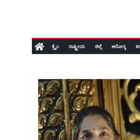
ಕ್ರೈಂ
ರಾಷ್ಟ್ರೀಯ
ಜಿಲ್ಲೆ
ಆರೋಗ್ಯ
ಕ