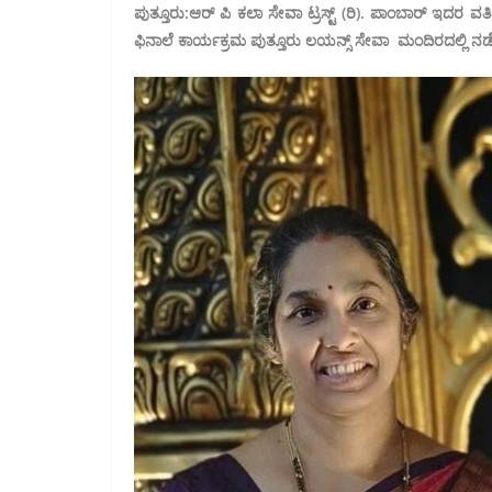
ಪುತ್ತೂರು:ಆರ್ ಪಿ ಕಲಾ ಸೇವಾ ಟ್ರಸ್ಟ್ (ರಿ). ಪಾಂಬಾರ್ ಇದರ 
ಫಿನಾಲೆ ಕಾರ್ಯಕ್ರಮ ಪುತ್ತೂರು ಲಯನ್ಸ್ ಸೇವಾ ಮಂದಿರದಲ್ಲಿ ನಡ