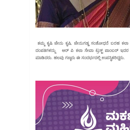
ತಮ್ಮ ಕೃಷಿ ಜೇನು ಕೃಷಿ, ಜೇನುಗಡ್ಡ ಸಂಶೋಧನೆ ಬರಹ ಕಲಾ ಸೇವೆಗ
ದಂಪತಿಗಳನ್ನು ಆರ್ ಪಿ ಕಲಾ ಸೇವಾ ಟ್ರಸ್ಟ್ ಪಾಂಬರ್ ಇದರ ಸಂಚ
ಮಾಡಿದರು. ಹಲವು ಗಣ್ಯರು ಈ ಸಂದರ್ಭದಲ್ಲಿ ಉಪಸ್ಥಿತರಿದ್ದರು.