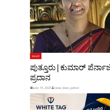
ಕರಾವಳಿ
ಪುತ್ತೂರು|ಕುಮಾರ್ ಪೆರ್ನಾಜೆ-ಸ
ಪ್ರದಾನ
June 19, 2025
news_bites_admin