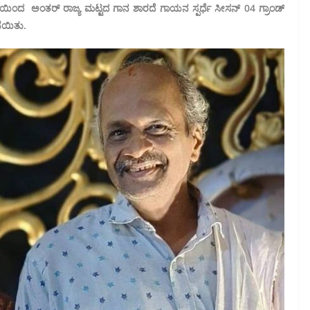
ವತಿಯಿಂದ ಅಂತರ್ ರಾಜ್ಯ ಮಟ್ಟದ ಗಾನ ಶಾರದೆ ಗಾಯನ ಸ್ಪರ್ಧೆ ಸೀಸನ್ 04 ಗ್ರಾಂಡ್
ೆಯಿತು.