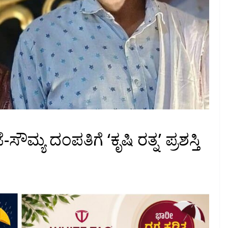
ೌಮ್ಯ ದಂಪತಿಗೆ ‘ಕೃಷಿ ರತ್ನ’ ಪ್ರಶಸ್ತಿ