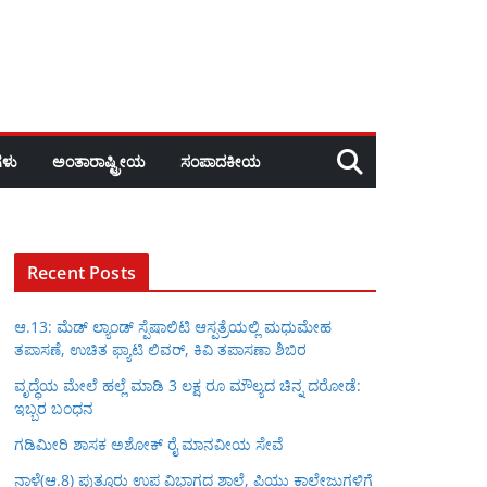
ಳು
ಅಂತಾರಾಷ್ಟ್ರೀಯ
ಸಂಪಾದಕೀಯ
Recent Posts
ಆ.13: ಮೆಡ್ ಲ್ಯಾಂಡ್ ಸ್ಪೆಷಾಲಿಟಿ ಆಸ್ಪತ್ರೆಯಲ್ಲಿ ಮಧುಮೇಹ
ತಪಾಸಣೆ, ಉಚಿತ ಫ್ಯಾಟಿ ಲಿವರ್, ಕಿವಿ ತಪಾಸಣಾ ಶಿಬಿರ
ವೃದ್ಧೆಯ ಮೇಲೆ ಹಲ್ಲೆ ಮಾಡಿ 3 ಲಕ್ಷ ರೂ ಮೌಲ್ಯದ ಚಿನ್ನ ದರೋಡೆ:
ಇಬ್ಬರ ಬಂಧನ
ಗಡಿಮೀರಿ ಶಾಸಕ ಅಶೋಕ್ ರೈ ಮಾನವೀಯ ಸೇವೆ
ನಾಳೆ(ಆ.8) ಪುತ್ತೂರು ಉಪ ವಿಭಾಗದ ಶಾಲೆ, ಪಿಯು ಕಾಲೇಜುಗಳಿಗೆ