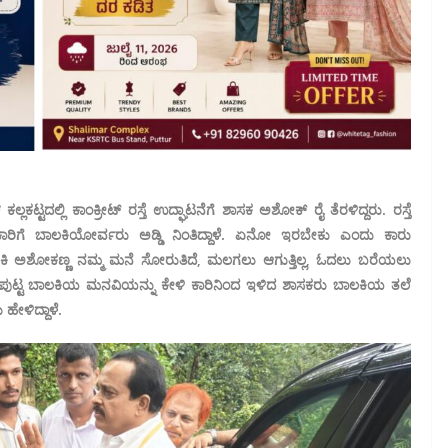
ಕಟ್ಟದಲ್ಲಿ ಕಾಂಕ್ರೀಟ್ ರಸ್ತೆ ಉದ್ಘಾಟನೆಗೆ ಶಾಸಕ ಅಶೋಕ್ ರೈ ತೆರಳಿದ್ದರು. ರಸ್ತೆ
ರಿಗೆ ಬಾಲಕಿಯೋರ್ವರು ಅಡ್ಡಿ ನಿಂತಿದ್ದಾಳೆ. ಏನೋ ಇರಬೇಕು ಎಂದು ಕಾರು
ಿ ಅಶೋಕಣ್ಣ ನಮ್ಮ ಮನೆ ಸೋರುತಿದೆ, ಮಲಗಲು ಆಗುತ್ತಿಲ್ಲ, ಓದಲು ಬರೆಯಲು
ಳೆ. ಪುಟ್ಟ ಬಾಲಕಿಯ ಮನವಿಯನ್ನು ಕೇಳಿ ಕಾರಿನಿಂದ ಇಳಿದ ಶಾಸಕರು ಬಾಲಕಿಯ ತಲೆ
ಹೇಳಿದ್ದಾಳೆ.