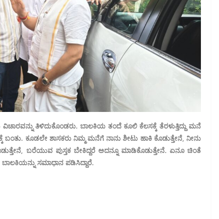
ಚಾರವನ್ನು ತಿಳಿದುಕೊಂಡರು. ಬಾಲಕಿಯ ತಂದೆ ಕೂಲಿ ಕೆಲಸಕ್ಕೆ ತೆರಳುತ್ತಿದ್ದು ಮನೆ
ಕೆ ಬಂತು. ಕೂಡಲೇ ಶಾಸಕರು ನಿಮ್ಮ ಮನೆಗೆ ನಾನು ಶೀಟು ಹಾಕಿ ಕೊಡುತ್ತೇನೆ, ನೀನು
ಡಿಕೊಡುತ್ತೇನೆ, ಬರೆಯುವ ಪುಸ್ತಕ ಬೇಕಿದ್ದರೆ ಅದನ್ನೂ ಮಾಡಿಕೊಡುತ್ತೇನೆ. ಏನೂ ಚಿಂತೆ
 ಬಾಲಕಿಯನ್ನು ಸಮಾಧಾನ ಪಡಿಸಿದ್ದಾರೆ.