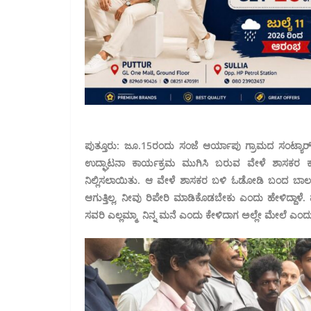
ಪುತ್ತೂರು: ಜೂ.15ರಂದು ಸಂಜೆ ಆರ್ಯಾಪು ಗ್ರಾಮದ ಸಂಟ್ಯಾರ್ ಕಲ್ಲ
ಉದ್ಘಾಟನಾ ಕಾರ್ಯಕ್ರಮ ಮುಗಿಸಿ ಬರುವ ವೇಳೆ ಶಾಸಕರ ಕಾ
ನಿಲ್ಲಿಸಲಾಯಿತು. ಆ ವೇಳೆ ಶಾಸಕರ ಬಳಿ ಓಡೋಡಿ ಬಂದ ಬಾಲಕ
ಆಗುತ್ತಿಲ್ಲ, ನೀವು ರಿಪೇರಿ ಮಾಡಿಕೊಡಬೇಕು ಎಂದು ಹೇಳಿದ್ದಾ
ಸವರಿ ಎಲ್ಲಮ್ಮಾ ನಿನ್ನ ಮನೆ ಎಂದು ಕೇಳಿದಾಗ ಅಲ್ಲೇ ಮೇಲೆ ಎಂದು 