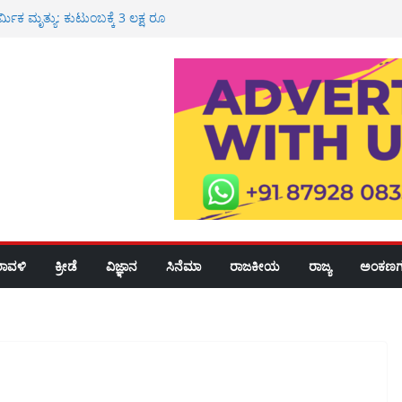
್ಮಿಕ ಮೃತ್ಯು: ಕುಟುಂಬಕ್ಕೆ 3 ಲಕ್ಷ ರೂ
 ರೈ
ಸ್ಪತ್ರೆಯಲ್ಲಿ ಮಧುಮೇಹ ತಪಾಸಣೆ, ಉಚಿತ
 ರೂ ಮೌಲ್ಯದ ಚಿನ್ನ ದರೋಡೆ: ಇಬ್ಬರ ಬಂಧನ
ವೀಯ ಸೇವೆ
ಶಾಲೆ, ಪಿಯು ಕಾಲೇಜುಗಳಿಗೆ ರಜೆ
ರಾವಳಿ
ಕ್ರೀಡೆ
ವಿಜ್ಞಾನ
ಸಿನೆಮಾ
ರಾಜಕೀಯ
ರಾಜ್ಯ
ಅಂಕಣಗ