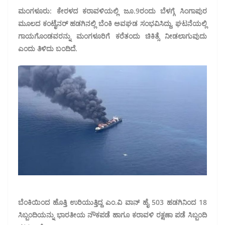
ಮಂಗಳೂರು: ಕೇರಳದ ಕರಾವಳಿಯಲ್ಲಿ ಜೂ.9ರಂದು ಬೆಳಗ್ಗೆ ಸಿಂಗಾಪುರ
ಮೂಲದ ಕಂಟೈನರ್ ಹಡಗಿನಲ್ಲಿ ಬೆಂಕಿ ಅವಘಡ ಸಂಭವಿಸಿದ್ದು‍, ಘಟನೆಯಲ್ಲಿ
ಗಾಯಗೊಂಡವರನ್ನು ಮಂಗಳೂರಿಗೆ ಕರೆತಂದು ಚಿಕಿತ್ಸೆ ನೀಡಲಾಗುವುದು
ಎಂದು ತಿಳಿದು ಬಂದಿದೆ.
ಬೆಂಕಿಯಿಂದ ಹೊತ್ತಿ ಉರಿಯುತ್ತಿದ್ದ ಎಂ.ವಿ ವಾನ್ ಹೈ 503 ಹಡಗಿನಿಂದ 18
ಸಿಬ್ಬಂದಿಯನ್ನು ಭಾರತೀಯ ನೌಕಪಡೆ ಹಾಗೂ ಕರಾವಳಿ ರಕ್ಷಣಾ ಪಡೆ ಸಿಬ್ಬಂದಿ