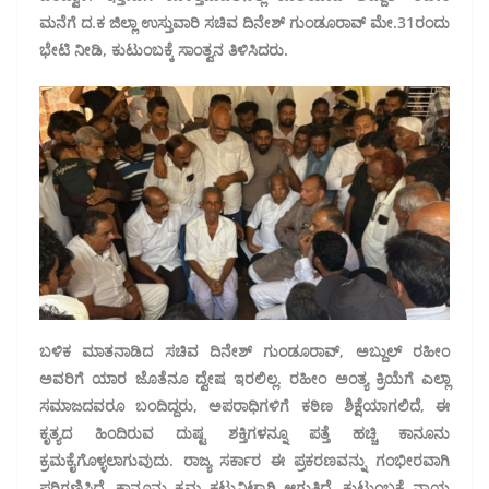
ಮನೆಗೆ ದ.ಕ ಜಿಲ್ಲಾ ಉಸ್ತುವಾರಿ ಸಚಿವ ದಿನೇಶ್ ಗುಂಡೂರಾವ್ ಮೇ.31ರಂದು
ಭೇಟಿ ನೀಡಿ, ಕುಟುಂಬಕ್ಕೆ ಸಾಂತ್ವನ ತಿಳಿಸಿದರು.
ಬಳಿಕ ಮಾತನಾಡಿದ ಸಚಿವ ದಿನೇಶ್ ಗುಂಡೂರಾವ್, ಅಬ್ದುಲ್ ರಹೀಂ
ಅವರಿಗೆ ಯಾರ ಜೊತೆನೂ ದ್ವೇಷ ಇರಲಿಲ್ಲ. ರಹೀಂ ಅಂತ್ಯ ಕ್ರಿಯೆಗೆ ಎಲ್ಲಾ
ಸಮಾಜದವರೂ ಬಂದಿದ್ದರು, ಅಪರಾಧಿಗಳಿಗೆ ಕಠಿಣ ಶಿಕ್ಷೆಯಾಗಲಿದೆ, ಈ
ಕೃತ್ಯದ ಹಿಂದಿರುವ ದುಷ್ಟ ಶಕ್ತಿಗಳನ್ನೂ ಪತ್ತೆ ಹಚ್ಚಿ ಕಾನೂನು
ಕ್ರಮಕೈಗೊಳ್ಳಲಾಗುವುದು. ರಾಜ್ಯ ಸರ್ಕಾರ ಈ ಪ್ರಕರಣವನ್ನು ಗಂಭೀರವಾಗಿ
ಪರಿಗಣಿಸಿದೆ. ಕಾನೂನು ಕ್ರಮ ಕಟ್ಟುನಿಟ್ಟಾಗಿ ಆಗುತ್ತಿದೆ, ಕುಟುಂಬಕ್ಕೆ ನ್ಯಾಯ