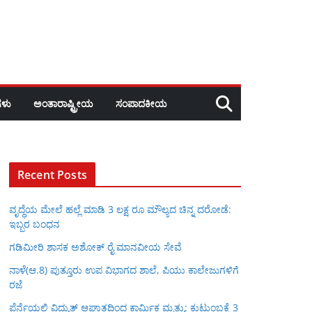
ಳು
ಅಂತಾರಾಷ್ಟ್ರೀಯ
ಸಂಪಾದಕೀಯ
Recent Posts
ವೃದ್ಧೆಯ ಮೇಲೆ ಹಲ್ಲೆ ಮಾಡಿ 3 ಲಕ್ಷ ರೂ ಮೌಲ್ಯದ ಚಿನ್ನ ದರೋಡೆ:
ಇಬ್ಬರ ಬಂಧನ
ಗಡಿಮೀರಿ ಶಾಸಕ ಅಶೋಕ್ ರೈ ಮಾನವೀಯ ಸೇವೆ
ನಾಳೆ(ಆ.8) ಪುತ್ತೂರು ಉಪ ವಿಭಾಗದ ಶಾಲೆ, ಪಿಯು ಕಾಲೇಜುಗಳಿಗೆ
ರಜೆ
ಪೆರ್ನೆಯಲ್ಲಿ ವಿದ್ಯುತ್ ಆಘಾತದಿಂದ ಕಾರ್ಮಿಕ ಮೃತ್ಯು: ಕುಟುಂಬಕ್ಕೆ 3