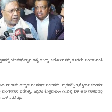
್ವಾಳದಲ್ಲಿ ಯುವಕನೊಬ್ಬನ ಹತ್ಯೆ ಆಗಿದ್ದು, ಆರೋಪಿಗಳನ್ನು ಕೂಡಲೇ ಬಂಧಿಸುವಂತೆ
ಡಿದ ಪರಿಣಾಮ ಅಬ್ದುಲ್ ರಹಿಮಾನ್ ಎಂಬವರು ಮೃತಪಟ್ಟು ಇನ್ನೋರ್ವ ಕಲಂದರ್
ಮಂಗಳವಾರ ನಡೆದಿತ್ತು. ಇಬ್ಬರೂ ಕೊಳ್ತಮಜಲು ಎಂಬಲ್ಲಿ ಪಿಕ್ ಅಪ್ ವಾಹನದಲ್ಲಿ
ಾಳಿ ನಡೆಸಿದ್ದರು.