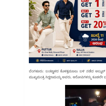
ಬೆಂಗಳೂರು: ಬಂಟ್ವಾಳದ ಕೊಳತ್ತಮಜಲು ಬಳಿ ನಡೆದ ಅಬ್ದುಲ್ ರಹ
ಮುಖ್ಯಮಂತ್ರಿ ಸಿದ್ದರಾಮಯ್ಯ ಅವರು, ಆರೋಪಿಗಳನ್ನು ಕೂಡಲೇ ಬಂ