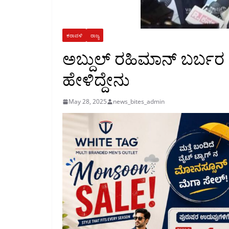
ಕರಾವಳಿ
ರಾಜ್ಯ
ಅಬ್ದುಲ್ ರಹಿಮಾನ್ ಬರ್ಬರ ಹ
ಹೇಳಿದ್ದೇನು
May 28, 2025
news_bites_admin