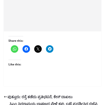
Share this:
Like this:
ಪುತ್ತೂರು: ರಸ್ತೆ ತಡೆದು ಪ್ರತಿಭಟನೆ, ಕೇಸ್ ದಾಖಲು
ಸಿಎಂ ಸಿದ್ದರಾಮಯ್ಯ ಭಾಷಣದ ವೇಳೆ ಕಪ್ಪು ಬಟ್ಟೆ ಪ್ರದರ್ಶಿಸಿದ ಬಿಜೆಪಿ