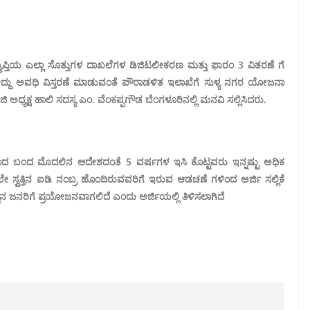
ಯಾಪ್ತಿಯ ಎಲ್ಲಾ ಸೊತ್ತುಗಳ ದಾಖಲೆಗಳ ಡಿಜಿಟಲೀಕರಣ ಮತ್ತು ಫಾರಂ 3 ವಿತರಣೆ ಗೆ
ಲಿದ್ದು ಅವಧಿ ವಿಸ್ತರಣೆ ಮಾಡುವಂತೆ ಪೌರಾಡಳಿತ ಇಲಾಖೆಗೆ ಸುಳ್ಯ ನಗರ ಯೋಜನಾ
ಿ ಅಧ್ಯಕ್ಷ ಹಾಲಿ ಸದಸ್ಯ ಎಂ. ವೆಂಕಪ್ಪಗೌಡ ಬೆಂಗಳೂರಿನಲ್ಲಿ ಮನವಿ ಸಲ್ಲಿಸಿದರು.
ಿಂದ ಬಂದ ಮೊದಲಿನ ಆದೇಶದಂತೆ 5 ವರ್ಷಗಳ ಇಸಿ ಕೊಟ್ಟವರು ಇನ್ನಷ್ಟು ಅಧಿಕ
ವತ್ತಿನ ಐಡಿ ನಂಬ್ರ ಹೊಂದಿರುವವರಿಗೆ ಇರುವ ಆಡಚಣೆ ಗಳಿಂದ ಅರ್ಜಿ ಸಲ್ಲಿಕೆ
ಚ್ಚಿನ ಜನರಿಗೆ ಪ್ರಯೋಜನವಾಗಲಿದೆ ಎಂದು ಅರ್ಜಿಯಲ್ಲಿ ತಿಳಿಸಲಾಗಿದೆ