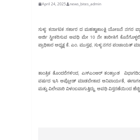
April 24, 2025
news_bites_admin
ಸುಳ್ಯ: ಕರ್ನಾಟಕ ಸರ್ಕಾರ ದ ಮಹತ್ವಾಕಾoಕ್ಷಿ ಯೋಜನೆ ನಗರ ವ್
ಅರ್ಜಿ ಸ್ವೀಕರಿಸುವ ಅವಧಿ ಮೇ 10 ನೇ ತಾರೀಕಿಗೆ ಕೊನೆಗೊಳ್ಳ
ಪ್ರಾಧಿಕಾರ ಅಧ್ಯಕ್ಷ ಕೆ. ಎಂ. ಮುಸ್ತಫ, ಸುಳ್ಯ ನಗರ ಪಂಚಾಯತ್ ಮಾಜ
ತಾಂತ್ರಿಕ ತೊಂದರೆಗಳಿಂದ, ಎಸ್ಎಂಆರ್ ತಂತ್ರಾoಶ ವಿಭಾಗದ
ವರ್ಷದ ಇಸಿ ಅಪ್ಲೋಡ್ ಮಾಡಬೇಕಾದ ಅನಿವಾರ್ಯತೆ, ಈಗಾಗಲೇ ಸ್
ಮತ್ತು ವಿಲೇವಾರಿ ವಿಳಂಬವಾಗುತ್ತಿದ್ದು, ಅವಧಿ ವಿಸ್ತರಣೆಯಿಂದ ಹೆ