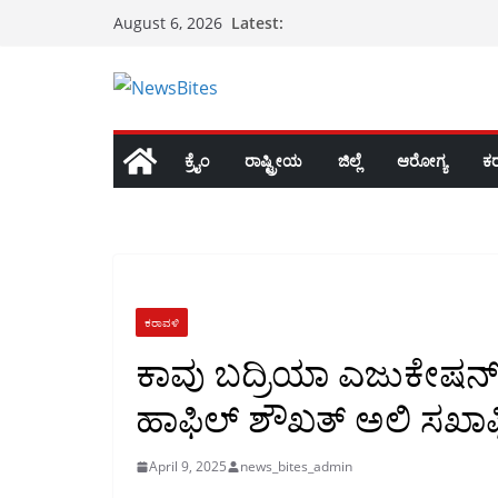
Skip
Latest:
August 6, 2026
to
content
ಕ್ರೈಂ
ರಾಷ್ಟ್ರೀಯ
ಜಿಲ್ಲೆ
ಆರೋಗ್ಯ
ಕ
ಕರಾವಳಿ
ಕಾವು ಬದ್ರಿಯಾ ಎಜುಕೇಷನ್ 
ಹಾಫಿಲ್ ಶೌಖತ್ ಅಲಿ ಸಖಾ
April 9, 2025
news_bites_admin