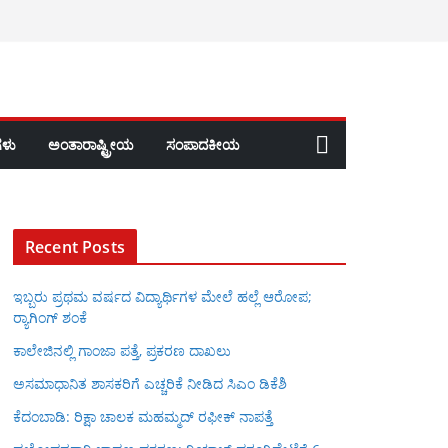
ಳು
ಅಂತಾರಾಷ್ಟ್ರೀಯ
ಸಂಪಾದಕೀಯ
Recent Posts
ಇಬ್ಬರು ಪ್ರಥಮ ವರ್ಷದ ವಿದ್ಯಾರ್ಥಿಗಳ ಮೇಲೆ ಹಲ್ಲೆ ಆರೋಪ;
ರ‍್ಯಾಗಿಂಗ್ ಶಂಕೆ
ಕಾಲೇಜಿನಲ್ಲಿ ಗಾಂಜಾ ಪತ್ತೆ, ಪ್ರಕರಣ ದಾಖಲು
ಅಸಮಾಧಾನಿತ ಶಾಸಕರಿಗೆ ಎಚ್ಚರಿಕೆ ನೀಡಿದ ಸಿಎಂ ಡಿಕೆಶಿ
ಕೆದಂಬಾಡಿ: ರಿಕ್ಷಾ ಚಾಲಕ ಮಹಮ್ಮದ್ ರಫೀಕ್ ನಾಪತ್ತೆ