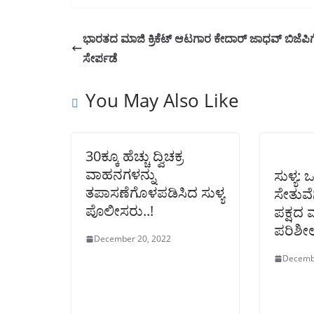
ಭಾರತದ ಮಾಜಿ ಕ್ರಿಕೆಟ್ ಆಟಗಾರ ಕೇದಾರ್ ಜಾಧವ್ ಬಿಜೆಪಿಗ
ಸೇರ್ಪಡೆ
You May Also Like
30ಕ್ಕೂ ಹೆಚ್ಚು ದ್ವಿಚಕ್ರ
ವಾಹನಗಳನ್ನು
ಸುಳ್ಯ:
ತಪಾಸಣೆಗೊಳಪಡಿಸಿದ ಸುಳ್ಯ
ಸೇತುವೆ
ಪೊಲೀಸರು..!
ಪಕ್ಷದ
ಪರಿಶೀ
December 20, 2022
Decemb