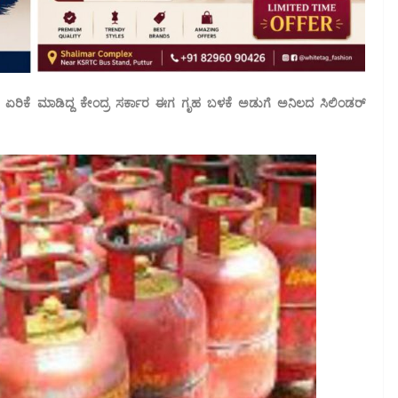
 ಏರಿಕೆ ಮಾಡಿದ್ದ ಕೇಂದ್ರ ಸರ್ಕಾರ ಈಗ ಗೃಹ ಬಳಕೆ ಅಡುಗೆ ಅನಿಲದ ಸಿಲಿಂಡರ್