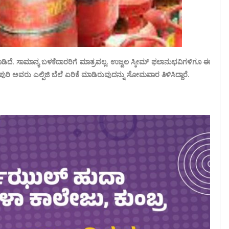
ಮಾಡಿದೆ. ಸಾಮಾನ್ಯ ಬಳಕೆದಾರರಿಗೆ ಮಾತ್ರವಲ್ಲ, ಉಜ್ವಲ ಸ್ಕೀಮ್ ಫಲಾನುಭವಿಗಳಿಗೂ ಈ
ಪುರಿ ಅವರು ಎಲ್ಪಿಜಿ ಬೆಲೆ ಏರಿಕೆ ಮಾಡಿರುವುದನ್ನು ಸೋಮವಾರ ತಿಳಿಸಿದ್ದಾರೆ.