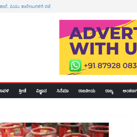
 ಶಾಲೆ, ಪಿಯು ಕಾಲೇಜುಗಳಿಗೆ ರಜೆ
್ಮಿಕ ಮೃತ್ಯು: ಕುಟುಂಬಕ್ಕೆ 3 ಲಕ್ಷ ರೂ
 ರೈ
ಸ್ಪತ್ರೆಯಲ್ಲಿ ಮಧುಮೇಹ ತಪಾಸಣೆ, ಉಚಿತ
 ರೂ ಮೌಲ್ಯದ ಚಿನ್ನ ದರೋಡೆ: ಇಬ್ಬರ ಬಂಧನ
ವೀಯ ಸೇವೆ
ರಾವಳಿ
ಕ್ರೀಡೆ
ವಿಜ್ಞಾನ
ಸಿನೆಮಾ
ರಾಜಕೀಯ
ರಾಜ್ಯ
ಅಂಕಣಗ