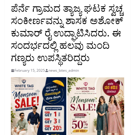
ಪೆರ್ನೆ ಗ್ರಾಮದ ತ್ಯಾಜ್ಯ ಘಟಕ‌ ಸ್ವಚ್ಚ
ಸಂಕೀರ್ಣವನ್ನು ಶಾಸಕ ಅಶೋಕ್
ಕುಮಾರ್ ರೈ ಉದ್ಘಾಟಿಸಿದರು. ಈ
ಸಂದರ್ಭದಲ್ಲಿ ಹಲವು ಮಂದಿ
ಗಣ್ಯರು ಉಪಸ್ಥಿತರಿದ್ದರು
February 15, 2025
news_bites_admin