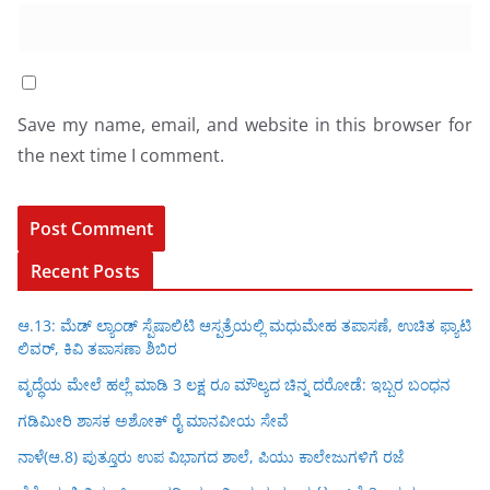
Save my name, email, and website in this browser for
the next time I comment.
Recent Posts
ಆ.13: ಮೆಡ್ ಲ್ಯಾಂಡ್ ಸ್ಪೆಷಾಲಿಟಿ ಆಸ್ಪತ್ರೆಯಲ್ಲಿ ಮಧುಮೇಹ ತಪಾಸಣೆ, ಉಚಿತ ಫ್ಯಾಟಿ
ಲಿವರ್, ಕಿವಿ ತಪಾಸಣಾ ಶಿಬಿರ
ವೃದ್ಧೆಯ ಮೇಲೆ ಹಲ್ಲೆ ಮಾಡಿ 3 ಲಕ್ಷ ರೂ ಮೌಲ್ಯದ ಚಿನ್ನ ದರೋಡೆ: ಇಬ್ಬರ ಬಂಧನ
ಗಡಿಮೀರಿ ಶಾಸಕ ಅಶೋಕ್ ರೈ ಮಾನವೀಯ ಸೇವೆ
ನಾಳೆ(ಆ.8) ಪುತ್ತೂರು ಉಪ ವಿಭಾಗದ ಶಾಲೆ, ಪಿಯು ಕಾಲೇಜುಗಳಿಗೆ ರಜೆ