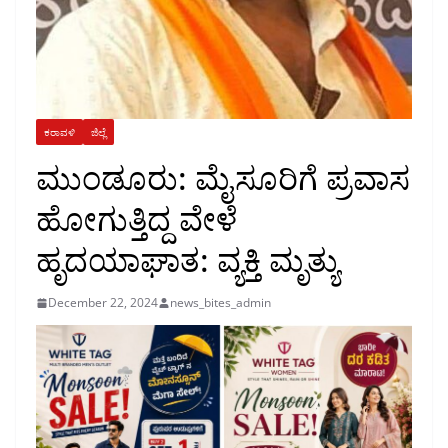
ಕರಾವಳಿ
ಜಿಲ್ಲೆ
ಮುಂಡೂರು: ಮೈಸೂರಿಗೆ ಪ್ರವಾಸ
ಹೋಗುತ್ತಿದ್ದ ವೇಳೆ
ಹೃದಯಾಘಾತ: ವ್ಯಕ್ತಿ ಮೃತ್ಯು
December 22, 2024
news_bites_admin