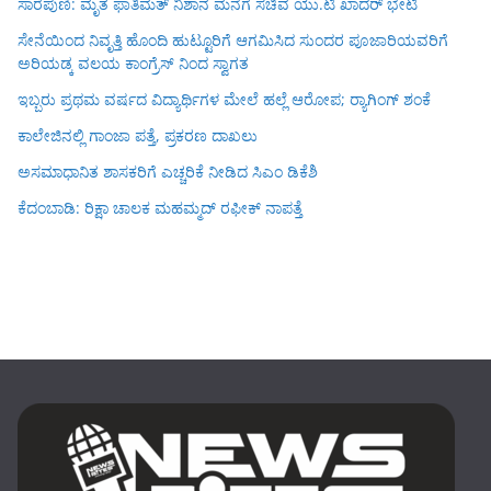
ಸಾರೆಪುಣಿ: ಮೃತ ಫಾತಿಮತ್ ನಿಶಾನ ಮನೆಗೆ ಸಚಿವ ಯು.ಟಿ ಖಾದರ್ ಭೇಟಿ
ಸೇನೆಯಿಂದ ನಿವೃತ್ತಿ ಹೊಂದಿ ಹುಟ್ಟೂರಿಗೆ ಆಗಮಿಸಿದ ಸುಂದರ ಪೂಜಾರಿಯವರಿಗೆ
ಅರಿಯಡ್ಕ ವಲಯ ಕಾಂಗ್ರೆಸ್ ನಿಂದ ಸ್ವಾಗತ
ಇಬ್ಬರು ಪ್ರಥಮ ವರ್ಷದ ವಿದ್ಯಾರ್ಥಿಗಳ ಮೇಲೆ ಹಲ್ಲೆ ಆರೋಪ; ರ‍್ಯಾಗಿಂಗ್ ಶಂಕೆ
ಕಾಲೇಜಿನಲ್ಲಿ ಗಾಂಜಾ ಪತ್ತೆ, ಪ್ರಕರಣ ದಾಖಲು
ಅಸಮಾಧಾನಿತ ಶಾಸಕರಿಗೆ ಎಚ್ಚರಿಕೆ ನೀಡಿದ ಸಿಎಂ ಡಿಕೆಶಿ
ಕೆದಂಬಾಡಿ: ರಿಕ್ಷಾ ಚಾಲಕ ಮಹಮ್ಮದ್ ರಫೀಕ್ ನಾಪತ್ತೆ