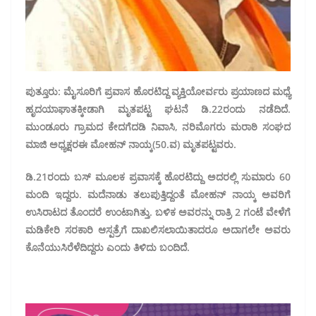
ಪುತ್ತೂರು: ಮೈಸೂರಿಗೆ ಪ್ರವಾಸ ಹೊರಟಿದ್ದ ವ್ಯಕ್ತಿಯೋರ್ವರು ಪ್ರಯಾಣದ ಮಧ್ಯೆ
ಹೃದಯಾಘಾತಕ್ಕೀಡಾಗಿ ಮೃತಪಟ್ಟ ಘಟನೆ ಡಿ.22ರಂದು ನಡೆದಿದೆ.
ಮುಂಡೂರು ಗ್ರಾಮದ ಕೇದಗೆದಡಿ ನಿವಾಸಿ, ನರಿಮೊಗರು ಮರಾಠಿ ಸಂಘದ
ಮಾಜಿ ಅಧ್ಯಕ್ಷರಈ ಮೋಹನ್ ನಾಯ್ಕ(50.ವ) ಮೃತಪಟ್ಟವರು.
ಡಿ.21ರಂದು ಬಸ್ ಮೂಲಕ ಪ್ರವಾಸಕ್ಕೆ ಹೊರಟಿದ್ದು ಅದರಲ್ಲಿ ಸುಮಾರು 60
ಮಂದಿ ಇದ್ದರು. ಮದೆನಾಡು ತಲುಪುತ್ತಿದ್ದಂತೆ ಮೋಹನ್ ನಾಯ್ಕ ಅವರಿಗೆ
ಉಸಿರಾಟದ ತೊಂದರೆ ಉಂಟಾಗಿತ್ತು. ಬಳಿಕ ಅವರನ್ನು ರಾತ್ರಿ 2 ಗಂಟೆ ವೇಳೆಗೆ
ಮಡಿಕೇರಿ ಸರಕಾರಿ ಆಸ್ಪತ್ರೆಗೆ ದಾಖಲಿಸಲಾಯಿತಾದರೂ ಅದಾಗಲೇ ಅವರು
ಕೊನೆಯುಸಿರೆಳೆದಿದ್ದರು ಎಂದು ತಿಳಿದು ಬಂದಿದೆ.