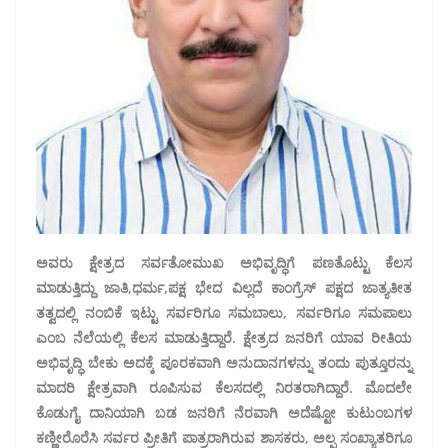
ಅವರು ಕ್ಷೇತ್ರದ ಸರ್ವತೋಮುಖ ಅಭಿವೃದ್ಧಿಗೆ ಪಣತೊಟ್ಟು ಕೆಲಸ
ಮಾಡುತ್ತಿದ್ದು ಜಾತಿ,ಧರ್ಮ,ಪಕ್ಷ ಭೇದ ವಿಲ್ಲದೆ ಕಾಂಗ್ರೆಸ್‌ ಪಕ್ಷದ ಜಾತ್ಯತೀತ
ತತ್ವದಲ್ಲಿ ನಂಬಿಕೆ ಇಟ್ಟು ಸರ್ವರಿಗೂ ಸಮಬಾಲು, ಸರ್ವರಿಗೂ ಸಮಪಾಲು
ಎಂಬ ನೆಲೆಯಲ್ಲಿ ಕೆಲಸ ಮಾಡುತ್ತಿದ್ದಾರೆ. ಕ್ಷೇತ್ರದ ಜನರಿಗೆ ಯಾವ ರೀತಿಯ
ಅಭಿವೃದ್ಧಿ ಬೇಕು ಅದಕ್ಕೆ ಪೂರಕವಾಗಿ ಅನುದಾನಗಳನ್ನು ತಂದು ಪುತ್ತೂರನ್ನು
ಮಾದರಿ ಕ್ಷೇತ್ರವಾಗಿ ರೂಪಿಸುವ ಕೆಲಸದಲ್ಲಿ ನಿರತರಾಗಿದ್ದಾರೆ. ಮೊದಲೇ
ಕೊಡುಗೈ ದಾನಿಯಾಗಿ ಬಡ ಜನರಿಗೆ ನೆರವಾಗಿ ಅದೆಷ್ಟೋ ಕುಟುಂಬಗಳ
ಕಣ್ಣೀರೊರೆಸಿ ಸರ್ವರ ಪ್ರೀತಿಗೆ ಪಾತ್ರರಾಗಿರುವ ಶಾಸಕರು, ಅಲ್ಪ ಸಂಖ್ಯಾತರಿಗೂ