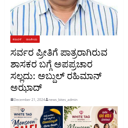
ಕರಾವಳಿ
ರಾಜಕೀಯ
ಸರ್ವರ ಪ್ರೀತಿಗೆ ಪಾತ್ರರಾಗಿರುವ
ಶಾಸಕರ ಬಗ್ಗೆ ಅಪಪ್ರಚಾರ
ಸಲ್ಲದು: ಅಬ್ದುಲ್ ರಹಿಮಾನ್
ಅಝಾದ್
December 21, 2024
news_bites_admin