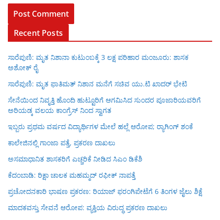
Recent Posts
ಸಾರೆಪುಣಿ: ಮೃತ ನಿಶಾನಾ ಕುಟುಂಬಕ್ಕೆ 3 ಲಕ್ಷ ಪರಿಹಾರ ಮಂಜೂರು: ಶಾಸಕ
ಅಶೋಕ್ ರೈ
ಸಾರೆಪುಣಿ: ಮೃತ ಫಾತಿಮತ್ ನಿಶಾನ ಮನೆಗೆ ಸಚಿವ ಯು.ಟಿ ಖಾದರ್ ಭೇಟಿ
ಸೇನೆಯಿಂದ ನಿವೃತ್ತಿ ಹೊಂದಿ ಹುಟ್ಟೂರಿಗೆ ಆಗಮಿಸಿದ ಸುಂದರ ಪೂಜಾರಿಯವರಿಗೆ
ಅರಿಯಡ್ಕ ವಲಯ ಕಾಂಗ್ರೆಸ್ ನಿಂದ ಸ್ವಾಗತ
ಇಬ್ಬರು ಪ್ರಥಮ ವರ್ಷದ ವಿದ್ಯಾರ್ಥಿಗಳ ಮೇಲೆ ಹಲ್ಲೆ ಆರೋಪ; ರ‍್ಯಾಗಿಂಗ್ ಶಂಕೆ
ಕಾಲೇಜಿನಲ್ಲಿ ಗಾಂಜಾ ಪತ್ತೆ, ಪ್ರಕರಣ ದಾಖಲು
ಅಸಮಾಧಾನಿತ ಶಾಸಕರಿಗೆ ಎಚ್ಚರಿಕೆ ನೀಡಿದ ಸಿಎಂ ಡಿಕೆಶಿ
ಕೆದಂಬಾಡಿ: ರಿಕ್ಷಾ ಚಾಲಕ ಮಹಮ್ಮದ್ ರಫೀಕ್ ನಾಪತ್ತೆ
ಪ್ರಚೋದನಕಾರಿ ಭಾಷಣ ಪ್ರಕರಣ: ರಿಯಾಜ್ ಫರಂಗಿಪೇಟೆಗೆ 6 ತಿಂಗಳ ಜೈಲು ಶಿಕ್ಷೆ
ಮಾದಕವಸ್ತು ಸೇವನೆ ಆರೋಪ: ವ್ಯಕ್ತಿಯ ವಿರುದ್ಧ ಪ್ರಕರಣ ದಾಖಲು