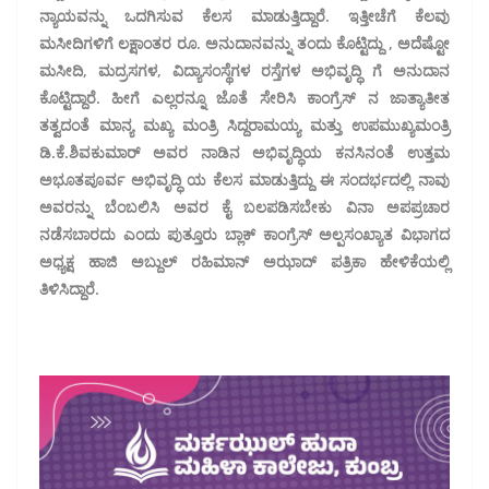
ನ್ಯಾಯವನ್ನು ಒದಗಿಸುವ ಕೆಲಸ ಮಾಡುತ್ತಿದ್ದಾರೆ. ಇತ್ತೀಚೆಗೆ ಕೆಲವು
ಮಸೀದಿಗಳಿಗೆ ಲಕ್ಷಾಂತರ ರೂ. ಅನುದಾನವನ್ನು ತಂದು ಕೊಟ್ಟಿದ್ದು , ಅದೆಷ್ಟೋ
ಮಸೀದಿ, ಮದ್ರಸಗಳ, ವಿದ್ಯಾಸಂಸ್ಥೆಗಳ ರಸ್ತೆಗಳ ಅಭಿವೃದ್ಧಿ ಗೆ ಅನುದಾನ
ಕೊಟ್ಟಿದ್ದಾರೆ. ಹೀಗೆ ಎಲ್ಲರನ್ನೂ ಜೊತೆ ಸೇರಿಸಿ ಕಾಂಗ್ರೆಸ್ ನ ಜಾತ್ಯಾತೀತ
ತತ್ವದಂತೆ ಮಾನ್ಯ ಮಖ್ಯ ಮಂತ್ರಿ ಸಿದ್ದರಾಮಯ್ಯ ಮತ್ತು ಉಪಮುಖ್ಯಮಂತ್ರಿ
ಡಿ.ಕೆ.ಶಿವಕುಮಾರ್ ಅವರ ನಾಡಿನ ಅಭಿವೃದ್ಧಿಯ ಕನಸಿನಂತೆ ಉತ್ತಮ
ಅಭೂತಪೂರ್ವ ಅಭಿವೃದ್ಧಿ ಯ ಕೆಲಸ ಮಾಡುತ್ತಿದ್ದು ಈ ಸಂದರ್ಭದಲ್ಲಿ ನಾವು
ಅವರನ್ನು ಬೆಂಬಲಿಸಿ ಅವರ ಕೈ ಬಲಪಡಿಸಬೇಕು ವಿನಾ ಅಪಪ್ರಚಾರ
ನಡೆಸಬಾರದು ಎಂದು ಪುತ್ತೂರು ಬ್ಲಾಕ್ ಕಾಂಗ್ರೆಸ್ ಅಲ್ಪಸಂಖ್ಯಾತ ವಿಭಾಗದ
ಅಧ್ಯಕ್ಷ ಹಾಜಿ ಅಬ್ದುಲ್ ರಹಿಮಾನ್ ಅಝಾದ್ ಪತ್ರಿಕಾ ಹೇಳಿಕೆಯಲ್ಲಿ
ತಿಳಿಸಿದ್ದಾರೆ.