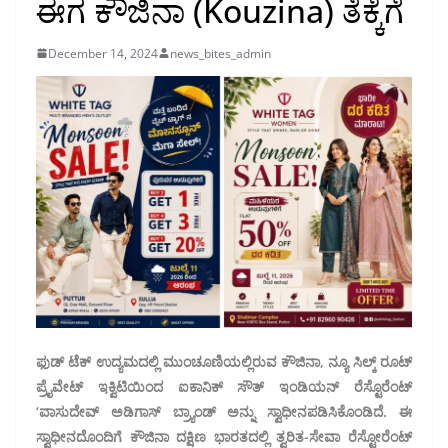
ಈಗ ಕೌಜಿನಾ (Kouzina) ತೆಕ್ಕೆಗೆ
December 14, 2024
news_bites_admin
ಫುಡ್ ಟೆಕ್ ಉದ್ಯಮದಲ್ಲಿ ಮುಂಚೂಣಿಯಲ್ಲಿರುವ ಕೌಜಿನಾ, ನ್ಯೂ ಸಿಲ್ಕ್ ರೂಟ್
ಪ್ರೈವೇಟ್ ಇಕ್ವಿಟಿಯಿಂದ ಐಕಾನಿಕ್ ಸೌತ್ ಇಂಡಿಯನ್ ರೆಸ್ಟೊರೆಂಟ್
‘ವಾಸುದೇವ್ ಅಡಿಗಾಸ್ ಬ್ರ್ಯಾಂಡ್ ಅನ್ನು ಸ್ವಾಧೀನಪಡಿಸಿಕೊಂಡಿದೆ. ಈ
ಸ್ವಾಧೀನದೊಂದಿಗೆ ಕೌಜಿನಾ ದಕ್ಷಿಣ ಭಾರತದಲ್ಲಿ ತ್ವರಿತ-ಸೇವಾ ರೆಸ್ಟೋರೆಂಟ್