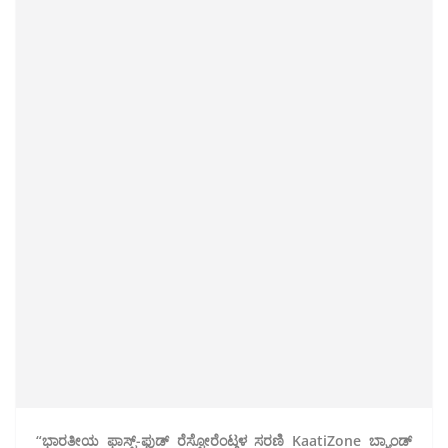
“ಭಾರತೀಯ ಫಾಸ್ಟ್-ಫುಡ್ ರೆಸ್ಟೋರೆಂಟ್ಗಳ ಸರಣಿ KaatiZone ಬ್ರ್ಯಾಂಡ್