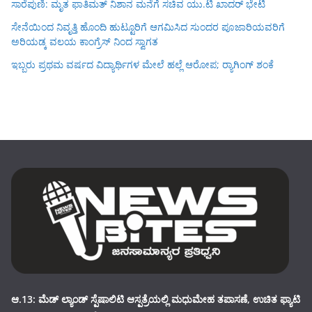
ಸಾರೆಪುಣಿ: ಮೃತ ಫಾತಿಮತ್ ನಿಶಾನ ಮನೆಗೆ ಸಚಿವ ಯು.ಟಿ ಖಾದರ್ ಭೇಟಿ
ಸೇನೆಯಿಂದ ನಿವೃತ್ತಿ ಹೊಂದಿ ಹುಟ್ಟೂರಿಗೆ ಆಗಮಿಸಿದ ಸುಂದರ ಪೂಜಾರಿಯವರಿಗೆ
ಅರಿಯಡ್ಕ ವಲಯ ಕಾಂಗ್ರೆಸ್ ನಿಂದ ಸ್ವಾಗತ
ಇಬ್ಬರು ಪ್ರಥಮ ವರ್ಷದ ವಿದ್ಯಾರ್ಥಿಗಳ ಮೇಲೆ ಹಲ್ಲೆ ಆರೋಪ; ರ‍್ಯಾಗಿಂಗ್ ಶಂಕೆ
ಆ.13: ಮೆಡ್ ಲ್ಯಾಂಡ್ ಸ್ಪೆಷಾಲಿಟಿ ಆಸ್ಪತ್ರೆಯಲ್ಲಿ ಮಧುಮೇಹ ತಪಾಸಣೆ, ಉಚಿತ ಫ್ಯಾಟಿ