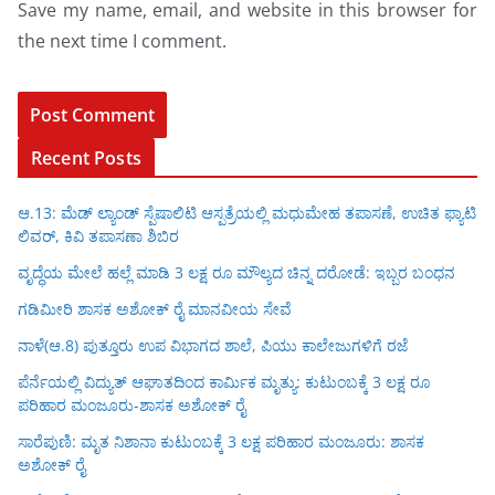
Save my name, email, and website in this browser for
the next time I comment.
Recent Posts
ಆ.13: ಮೆಡ್ ಲ್ಯಾಂಡ್ ಸ್ಪೆಷಾಲಿಟಿ ಆಸ್ಪತ್ರೆಯಲ್ಲಿ ಮಧುಮೇಹ ತಪಾಸಣೆ, ಉಚಿತ ಫ್ಯಾಟಿ
ಲಿವರ್, ಕಿವಿ ತಪಾಸಣಾ ಶಿಬಿರ
ವೃದ್ಧೆಯ ಮೇಲೆ ಹಲ್ಲೆ ಮಾಡಿ 3 ಲಕ್ಷ ರೂ ಮೌಲ್ಯದ ಚಿನ್ನ ದರೋಡೆ: ಇಬ್ಬರ ಬಂಧನ
ಗಡಿಮೀರಿ ಶಾಸಕ ಅಶೋಕ್ ರೈ ಮಾನವೀಯ ಸೇವೆ
ನಾಳೆ(ಆ.8) ಪುತ್ತೂರು ಉಪ ವಿಭಾಗದ ಶಾಲೆ, ಪಿಯು ಕಾಲೇಜುಗಳಿಗೆ ರಜೆ
ಪೆರ್ನೆಯಲ್ಲಿ ವಿದ್ಯುತ್ ಆಘಾತದಿಂದ ಕಾರ್ಮಿಕ ಮೃತ್ಯು: ಕುಟುಂಬಕ್ಕೆ 3 ಲಕ್ಷ ರೂ
ಪರಿಹಾರ ಮಂಜೂರು-ಶಾಸಕ ಅಶೋಕ್ ರೈ
ಸಾರೆಪುಣಿ: ಮೃತ ನಿಶಾನಾ ಕುಟುಂಬಕ್ಕೆ 3 ಲಕ್ಷ ಪರಿಹಾರ ಮಂಜೂರು: ಶಾಸಕ
ಅಶೋಕ್ ರೈ