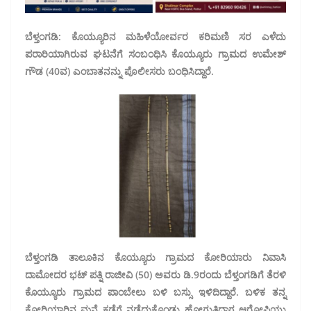
ಬೆಳ್ತಂಗಡಿ: ಕೊಯ್ಯೂರಿನ ಮಹಿಳೆಯೋರ್ವರ ಕರಿಮಣಿ ಸರ ಎಳೆದು
ಪರಾರಿಯಾಗಿರುವ ಘಟನೆಗೆ ಸಂಬಂಧಿಸಿ ಕೊಯ್ಯೂರು ಗ್ರಾಮದ ಉಮೇಶ್‌
ಗೌಡ (40ವ) ಎಂಬಾತನನ್ನು ಪೊಲೀಸರು ಬಂಧಿಸಿದ್ದಾರೆ.
ಬೆಳ್ತಂಗಡಿ ತಾಲೂಕಿನ ಕೊಯ್ಯೂರು ಗ್ರಾಮದ ಕೋರಿಯಾರು ನಿವಾಸಿ
ದಾಮೋದರ ಭಟ್‌ ಪತ್ನಿ ರಾಜೀವಿ (50) ಅವರು ಡಿ.9ರಂದು ಬೆಳ್ತಂಗಡಿಗೆ ತೆರಳಿ
ಕೊಯ್ಯೂರು ಗ್ರಾಮದ ಪಾಂಬೇಲು ಬಳಿ ಬಸ್ಸು ಇಳಿದಿದ್ದಾರೆ. ಬಳಿಕ ತನ್ನ
ಕೋರಿಯಾರಿನ ಮನೆ ಕಡೆಗೆ ನಡೆದುಕೊಂಡು ಹೋಗುತ್ತಿದ್ದಾಗ ಆರೋಪಿಯು