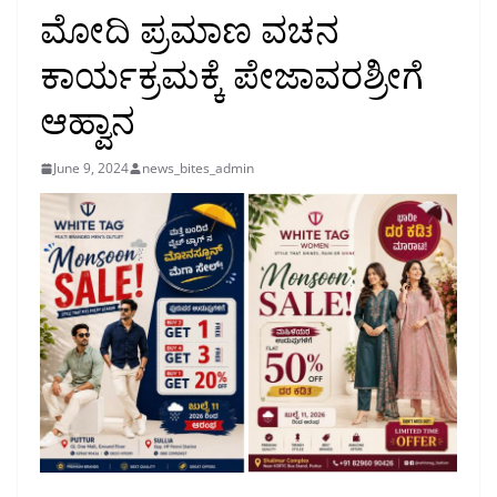
ಮೋದಿ ಪ್ರಮಾಣ ವಚನ
ಕಾರ್ಯಕ್ರಮಕ್ಕೆ ಪೇಜಾವರಶ್ರೀಗೆ
ಆಹ್ವಾನ
June 9, 2024
news_bites_admin