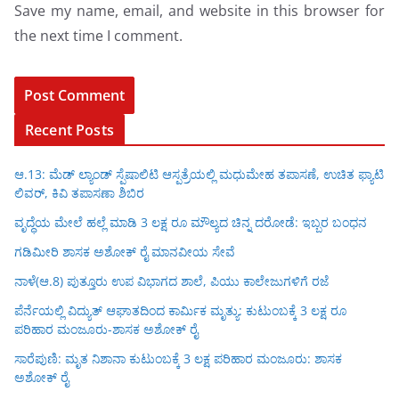
Save my name, email, and website in this browser for
the next time I comment.
Recent Posts
ಆ.13: ಮೆಡ್ ಲ್ಯಾಂಡ್ ಸ್ಪೆಷಾಲಿಟಿ ಆಸ್ಪತ್ರೆಯಲ್ಲಿ ಮಧುಮೇಹ ತಪಾಸಣೆ, ಉಚಿತ ಫ್ಯಾಟಿ
ಲಿವರ್, ಕಿವಿ ತಪಾಸಣಾ ಶಿಬಿರ
ವೃದ್ಧೆಯ ಮೇಲೆ ಹಲ್ಲೆ ಮಾಡಿ 3 ಲಕ್ಷ ರೂ ಮೌಲ್ಯದ ಚಿನ್ನ ದರೋಡೆ: ಇಬ್ಬರ ಬಂಧನ
ಗಡಿಮೀರಿ ಶಾಸಕ ಅಶೋಕ್ ರೈ ಮಾನವೀಯ ಸೇವೆ
ನಾಳೆ(ಆ.8) ಪುತ್ತೂರು ಉಪ ವಿಭಾಗದ ಶಾಲೆ, ಪಿಯು ಕಾಲೇಜುಗಳಿಗೆ ರಜೆ
ಪೆರ್ನೆಯಲ್ಲಿ ವಿದ್ಯುತ್ ಆಘಾತದಿಂದ ಕಾರ್ಮಿಕ ಮೃತ್ಯು: ಕುಟುಂಬಕ್ಕೆ 3 ಲಕ್ಷ ರೂ
ಪರಿಹಾರ ಮಂಜೂರು-ಶಾಸಕ ಅಶೋಕ್ ರೈ
ಸಾರೆಪುಣಿ: ಮೃತ ನಿಶಾನಾ ಕುಟುಂಬಕ್ಕೆ 3 ಲಕ್ಷ ಪರಿಹಾರ ಮಂಜೂರು: ಶಾಸಕ
ಅಶೋಕ್ ರೈ