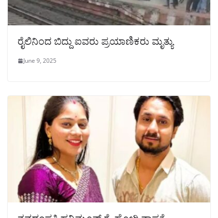
ರೈಲಿನಿಂದ ಬಿದ್ದು ಐವರು ಪ್ರಯಾಣಿಕರು ಮೃತ್ಯು
June 9, 2025