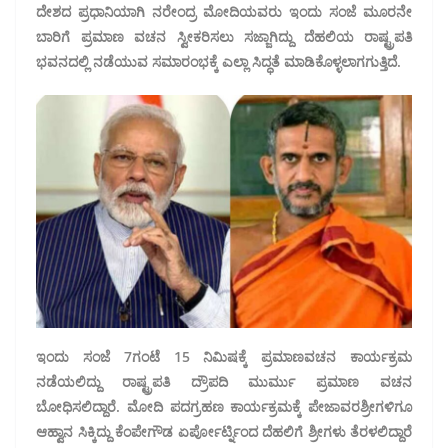
ದೇಶದ ಪ್ರಧಾನಿಯಾಗಿ ನರೇಂದ್ರ ಮೋದಿಯವರು ಇಂದು ಸಂಜೆ ಮೂರನೇ
ಬಾರಿಗೆ ಪ್ರಮಾಣ ವಚನ ಸ್ವೀಕರಿಸಲು ಸಜ್ಜಾಗಿದ್ದು ದೆಹಲಿಯ ರಾಷ್ಟ್ರಪತಿ
ಭವನದಲ್ಲಿ ನಡೆಯುವ ಸಮಾರಂಭಕ್ಕೆ ಎಲ್ಲಾ ಸಿದ್ಧತೆ ಮಾಡಿಕೊಳ್ಳಲಾಗಗುತ್ತಿದೆ.
ಇಂದು ಸಂಜೆ 7ಗಂಟೆ 15 ನಿಮಿಷಕ್ಕೆ ಪ್ರಮಾಣವಚನ ಕಾರ್ಯಕ್ರಮ
ನಡೆಯಲಿದ್ದು ರಾಷ್ಟ್ರಪತಿ ದ್ರೌಪದಿ ಮುರ್ಮು ಪ್ರಮಾಣ ವಚನ
ಬೋಧಿಸಲಿದ್ದಾರೆ. ಮೋದಿ ಪದಗ್ರಹಣ ಕಾರ್ಯಕ್ರಮಕ್ಕೆ ಪೇಜಾವರಶ್ರೀಗಳಿಗೂ
ಆಹ್ವಾನ ಸಿಕ್ಕಿದ್ದು ಕೆಂಪೇಗೌಡ ಏರ್ಪೋರ್ಟ್ನಿಂದ ದೆಹಲಿಗೆ ಶ್ರೀಗಳು ತೆರಳಲಿದ್ದಾರೆ