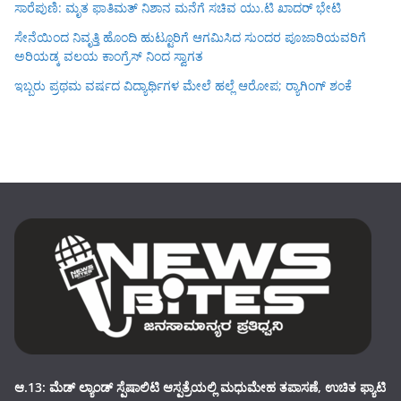
ಸಾರೆಪುಣಿ: ಮೃತ ಫಾತಿಮತ್ ನಿಶಾನ ಮನೆಗೆ ಸಚಿವ ಯು.ಟಿ ಖಾದರ್ ಭೇಟಿ
ಸೇನೆಯಿಂದ ನಿವೃತ್ತಿ ಹೊಂದಿ ಹುಟ್ಟೂರಿಗೆ ಆಗಮಿಸಿದ ಸುಂದರ ಪೂಜಾರಿಯವರಿಗೆ
ಅರಿಯಡ್ಕ ವಲಯ ಕಾಂಗ್ರೆಸ್ ನಿಂದ ಸ್ವಾಗತ
ಇಬ್ಬರು ಪ್ರಥಮ ವರ್ಷದ ವಿದ್ಯಾರ್ಥಿಗಳ ಮೇಲೆ ಹಲ್ಲೆ ಆರೋಪ; ರ‍್ಯಾಗಿಂಗ್ ಶಂಕೆ
ಆ.13: ಮೆಡ್ ಲ್ಯಾಂಡ್ ಸ್ಪೆಷಾಲಿಟಿ ಆಸ್ಪತ್ರೆಯಲ್ಲಿ ಮಧುಮೇಹ ತಪಾಸಣೆ, ಉಚಿತ ಫ್ಯಾಟಿ