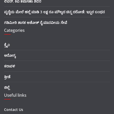
ಲಿವರ್, ಕಿವಿ ತಪಾಸಣಾ ಶಿಬಿರ
ವೃದ್ಧೆಯ ಮೇಲೆ ಹಲ್ಲೆ ಮಾಡಿ 3 ಲಕ್ಷ ರೂ ಮೌಲ್ಯದ ಚಿನ್ನ ದರೋಡೆ: ಇಬ್ಬರ ಬಂಧನ
ಗಡಿಮೀರಿ ಶಾಸಕ ಅಶೋಕ್ ರೈ ಮಾನವೀಯ ಸೇವೆ
Categories
ಕ್ರೈಂ
ಆರೋಗ್ಯ
ಕರಾವಳಿ
ಕ್ರೀಡೆ
ಜಿಲ್ಲೆ
Useful links
Contact Us