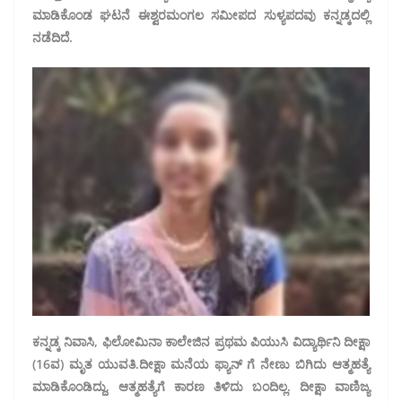
ಮಾಡಿಕೊಂಡ ಘಟನೆ ಈಶ್ವರಮಂಗಲ ಸಮೀಪದ ಸುಳ್ಯಪದವು ಕನ್ನಡ್ಕದಲ್ಲಿ
ನಡೆದಿದೆ.
ಕನ್ನಡ್ಕ ನಿವಾಸಿ, ಫಿಲೋಮಿನಾ ಕಾಲೇಜಿನ ಪ್ರಥಮ ಪಿಯುಸಿ ವಿದ್ಯಾರ್ಥಿನಿ ದೀಕ್ಷಾ
(16ವ) ಮೃತ ಯುವತಿ.ದೀಕ್ಷಾ ಮನೆಯ ಫ್ಯಾನ್ ಗೆ ನೇಣು ಬಿಗಿದು ಆತ್ಮಹತ್ಯೆ
ಮಾಡಿಕೊಂಡಿದ್ದು, ಆತ್ಮಹತ್ಯೆಗೆ ಕಾರಣ ತಿಳಿದು ಬಂದಿಲ್ಲ. ದೀಕ್ಷಾ ವಾಣಿಜ್ಯ