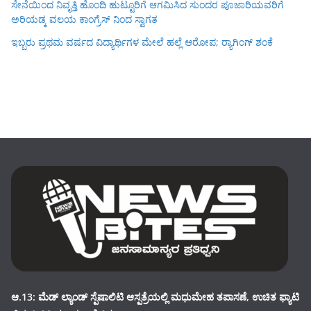
ಸೇನೆಯಿಂದ ನಿವೃತ್ತಿ ಹೊಂದಿ ಹುಟ್ಟೂರಿಗೆ ಆಗಮಿಸಿದ ಸುಂದರ ಪೂಜಾರಿಯವರಿಗೆ
ಅರಿಯಡ್ಕ ವಲಯ ಕಾಂಗ್ರೆಸ್ ನಿಂದ ಸ್ವಾಗತ
ಇಬ್ಬರು ಪ್ರಥಮ ವರ್ಷದ ವಿದ್ಯಾರ್ಥಿಗಳ ಮೇಲೆ ಹಲ್ಲೆ ಆರೋಪ; ರ‍್ಯಾಗಿಂಗ್ ಶಂಕೆ
ಆ.13: ಮೆಡ್ ಲ್ಯಾಂಡ್ ಸ್ಪೆಷಾಲಿಟಿ ಆಸ್ಪತ್ರೆಯಲ್ಲಿ ಮಧುಮೇಹ ತಪಾಸಣೆ, ಉಚಿತ ಫ್ಯಾಟಿ