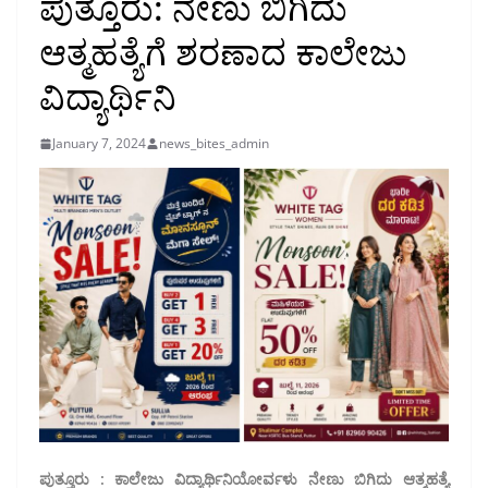
ಪುತ್ತೂರು: ನೇಣು ಬಿಗಿದು
ಆತ್ಮಹತ್ಯೆಗೆ ಶರಣಾದ ಕಾಲೇಜು
ವಿದ್ಯಾರ್ಥಿನಿ
January 7, 2024
news_bites_admin
ಪುತ್ತೂರು : ಕಾಲೇಜು ವಿದ್ಯಾರ್ಥಿನಿಯೋರ್ವಳು ನೇಣು ಬಿಗಿದು ಆತ್ಮಹತ್ಯೆ