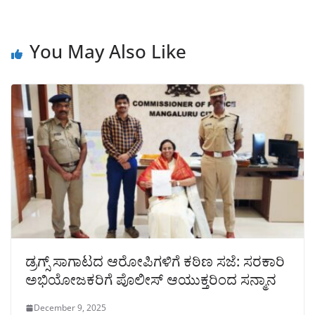
You May Also Like
ಡ್ರಗ್ಸ್‌ ಸಾಗಾಟದ ಆರೋಪಿಗಳಿಗೆ ಕಠಿಣ ಸಜೆ: ಸರಕಾರಿ
ಅಭಿಯೋಜಕರಿಗೆ ಪೊಲೀಸ್ ಆಯುಕ್ತರಿಂದ ಸನ್ಮಾನ
December 9, 2025