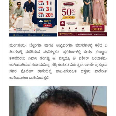
ಮಂಗಳೂರು: ಬೆಳ್ತಂಗಡಿ ಹಾಗೂ ಉಪ್ಪಿನಂಗಡಿ ಪರಿಸರಗಳಲ್ಲಿ ಕಳೆದ 2
ದಿನಗಳಲ್ಲಿ ನಡೆದಿರುವ ಮನೆಗಳ್ಳತನ ಪ್ರಕರಣಗಳಲ್ಲಿ ಕೇರಳ ಕಣ್ಣೂರು
ತಳಿಪರಂಬು ನಿವಾಸಿ ತಂಗಚ್ಚ @ ಮ್ಯಾಧ್ಯೂ @ ಬಶೀರ್ ಎಂಬಾತನು
ಬಾಗಿಯಾಗಿರುವ ಸಂಶಯವಿದ್ದು, ಸದ್ರಿ ಶಂಕಿತನ ವಿರುದ್ದ ಈಗಾಗಲೇ ಪುತ್ತೂರು
ನಗರ ಪೊಲೀಸ್‌ ಠಾಣೆಯಲ್ಲಿ ಜಾಮೀನುರಹಿತ ದಸ್ತಗಿರಿ ವಾರೆಂಟ್‌
ಜಾರಿಯಾಗಲು ಬಾಕಿಯಿರುತ್ತದೆ.