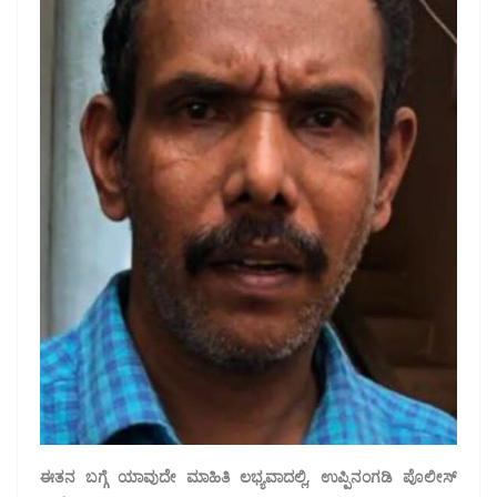
ಈತನ ಬಗ್ಗೆ ಯಾವುದೇ ಮಾಹಿತಿ ಲಭ್ಯವಾದಲ್ಲಿ, ಉಪ್ಪಿನಂಗಡಿ ಪೊಲೀಸ್