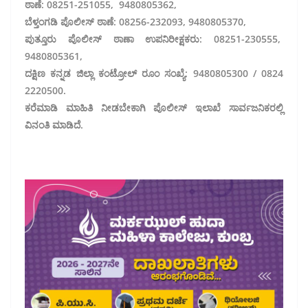
ಠಾಣೆ: 08251-251055, 9480805362,
ಬೆಳ್ತಂಗಡಿ ಪೊಲೀಸ್‌ ಠಾಣೆ: 08256-232093, 9480805370,
ಪುತ್ತೂರು ಪೊಲೀಸ್ ಠಾಣಾ ಉಪನಿರೀಕ್ಷಕರು: 08251-230555,
9480805361,
ದಕ್ಷಿಣ ಕನ್ನಡ ಜಿಲ್ಲಾ ಕಂಟ್ರೋಲ್ ರೂಂ ಸಂಖ್ಯೆ: 9480805300 / 0824
2220500.
ಕರೆಮಾಡಿ ಮಾಹಿತಿ ನೀಡಬೇಕಾಗಿ ಪೊಲೀಸ್ ಇಲಾಖೆ ಸಾರ್ವಜನಿಕರಲ್ಲಿ
ವಿನಂತಿ ಮಾಡಿದೆ.