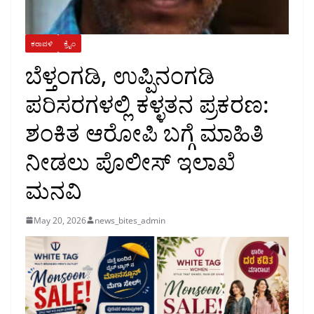
ಕರಾವಳಿ
ಕ್ರೈಂ
ಬೆಳ್ತಂಗಡಿ, ಉಪ್ಪಿನಂಗಡಿ
ಪರಿಸರಗಳಲ್ಲಿ ಕಳ್ಳತನ ಪ್ರಕರಣ:
ಶಂಕಿತ ಆರೋಪಿ ಬಗ್ಗೆ ಮಾಹಿತಿ
ನೀಡಲು ಪೊಲೀಸ್ ಇಲಾಖೆ
ಮನವಿ
May 20, 2026
news_bites_admin