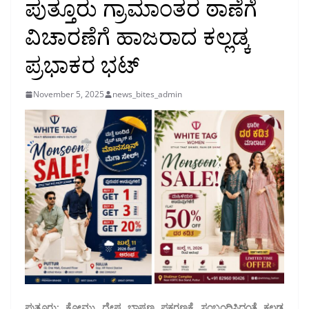
ಪುತ್ತೂರು ಗ್ರಾಮಾಂತರ ಠಾಣೆಗೆ
ವಿಚಾರಣೆಗೆ ಹಾಜರಾದ ಕಲ್ಲಡ್ಕ
ಪ್ರಭಾಕರ ಭಟ್
November 5, 2025
news_bites_admin
ಪುತ್ತೂರು: ಕೋಮು ದ್ವೇಷ ಭಾಷಣ ಪ್ರಕರಣಕ್ಕೆ ಸಂಬಂಧಿಸಿದಂತೆ ಕಲ್ಲಡ್ಕ