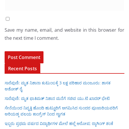
Save my name, email, and website in this browser for
the next time I comment.
Recent Posts
ಸಾರೆಪುಣಿ: ಮೃತ ನಿಶಾನಾ ಕುಟುಂಬಕ್ಕೆ 3 ಲಕ್ಷ ಪರಿಹಾರ ಮಂಜೂರು: ಶಾಸಕ
ಅಶೋಕ್ ರೈ
ಸಾರೆಪುಣಿ: ಮೃತ ಫಾತಿಮತ್ ನಿಶಾನ ಮನೆಗೆ ಸಚಿವ ಯು.ಟಿ ಖಾದರ್ ಭೇಟಿ
ಸೇನೆಯಿಂದ ನಿವೃತ್ತಿ ಹೊಂದಿ ಹುಟ್ಟೂರಿಗೆ ಆಗಮಿಸಿದ ಸುಂದರ ಪೂಜಾರಿಯವರಿಗೆ
ಅರಿಯಡ್ಕ ವಲಯ ಕಾಂಗ್ರೆಸ್ ನಿಂದ ಸ್ವಾಗತ
ಇಬ್ಬರು ಪ್ರಥಮ ವರ್ಷದ ವಿದ್ಯಾರ್ಥಿಗಳ ಮೇಲೆ ಹಲ್ಲೆ ಆರೋಪ; ರ‍್ಯಾಗಿಂಗ್ ಶಂಕೆ