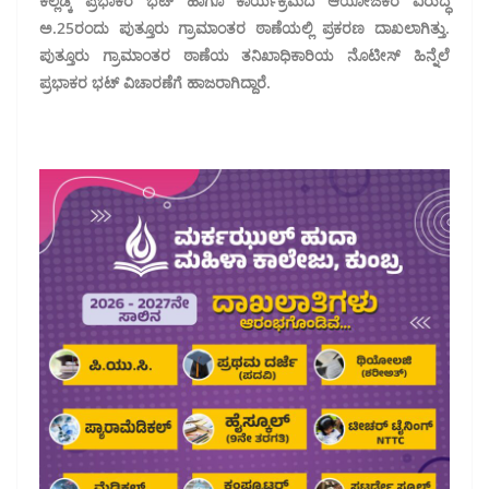
ಕಲ್ಲಡ್ಕ ಪ್ರಭಾಕರ ಭಟ್ ಹಾಗೂ ಕಾರ್ಯಕ್ರಮದ ಆಯೋಜಕರ ವಿರುದ್ಧ
ಅ.25ರಂದು ಪುತ್ತೂರು ಗ್ರಾಮಾಂತರ ಠಾಣೆಯಲ್ಲಿ ಪ್ರಕರಣ ದಾಖಲಾಗಿತ್ತು.
ಪುತ್ತೂರು ಗ್ರಾಮಾಂತರ ಠಾಣೆಯ ತನಿಖಾಧಿಕಾರಿ‌ಯ ನೊಟೀಸ್ ಹಿನ್ನೆಲೆ
ಪ್ರಭಾಕರ ಭಟ್ ವಿಚಾರಣೆಗೆ ಹಾಜರಾಗಿದ್ದಾರೆ.