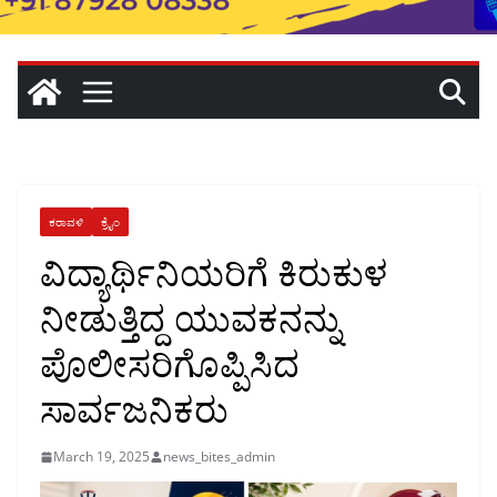
ಕರಾವಳಿ
ಕ್ರೈಂ
ವಿದ್ಯಾರ್ಥಿನಿಯರಿಗೆ ಕಿರುಕುಳ
ನೀಡುತ್ತಿದ್ದ ಯುವಕನನ್ನು
ಪೊಲೀಸರಿಗೊಪ್ಪಿಸಿದ
ಸಾರ್ವಜನಿಕರು
March 19, 2025
news_bites_admin