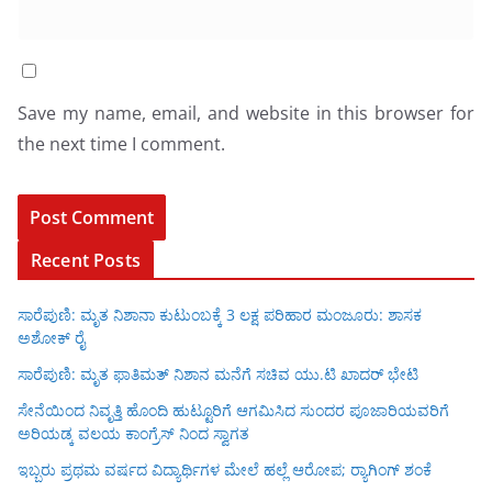
Save my name, email, and website in this browser for
the next time I comment.
Recent Posts
ಸಾರೆಪುಣಿ: ಮೃತ ನಿಶಾನಾ ಕುಟುಂಬಕ್ಕೆ 3 ಲಕ್ಷ ಪರಿಹಾರ ಮಂಜೂರು: ಶಾಸಕ
ಅಶೋಕ್ ರೈ
ಸಾರೆಪುಣಿ: ಮೃತ ಫಾತಿಮತ್ ನಿಶಾನ ಮನೆಗೆ ಸಚಿವ ಯು.ಟಿ ಖಾದರ್ ಭೇಟಿ
ಸೇನೆಯಿಂದ ನಿವೃತ್ತಿ ಹೊಂದಿ ಹುಟ್ಟೂರಿಗೆ ಆಗಮಿಸಿದ ಸುಂದರ ಪೂಜಾರಿಯವರಿಗೆ
ಅರಿಯಡ್ಕ ವಲಯ ಕಾಂಗ್ರೆಸ್ ನಿಂದ ಸ್ವಾಗತ
ಇಬ್ಬರು ಪ್ರಥಮ ವರ್ಷದ ವಿದ್ಯಾರ್ಥಿಗಳ ಮೇಲೆ ಹಲ್ಲೆ ಆರೋಪ; ರ‍್ಯಾಗಿಂಗ್ ಶಂಕೆ