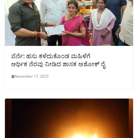
ಪೆರ್ನೆ: ಹಸು ಕಳೆದುಕೊಂಡ ಮಹಿಳೆಗೆ
ಆರ್ಥಿಕ ನೆರವು ನೀಡಿದ ಶಾಸಕ ಅಶೋಕ್ ರೈ
November 17, 2025