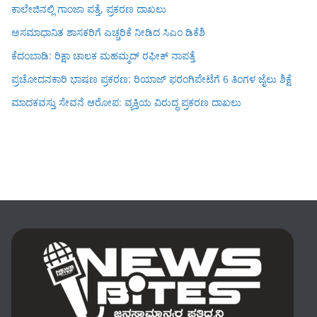
ಕಾಲೇಜಿನಲ್ಲಿ ಗಾಂಜಾ ಪತ್ತೆ, ಪ್ರಕರಣ ದಾಖಲು
ಅಸಮಾಧಾನಿತ ಶಾಸಕರಿಗೆ ಎಚ್ಚರಿಕೆ ನೀಡಿದ ಸಿಎಂ ಡಿಕೆಶಿ
ಕೆದಂಬಾಡಿ: ರಿಕ್ಷಾ ಚಾಲಕ ಮಹಮ್ಮದ್ ರಫೀಕ್ ನಾಪತ್ತೆ
ಪ್ರಚೋದನಕಾರಿ ಭಾಷಣ ಪ್ರಕರಣ: ರಿಯಾಜ್ ಫರಂಗಿಪೇಟೆಗೆ 6 ತಿಂಗಳ ಜೈಲು ಶಿಕ್ಷೆ
ಮಾದಕವಸ್ತು ಸೇವನೆ ಆರೋಪ: ವ್ಯಕ್ತಿಯ ವಿರುದ್ಧ ಪ್ರಕರಣ ದಾಖಲು