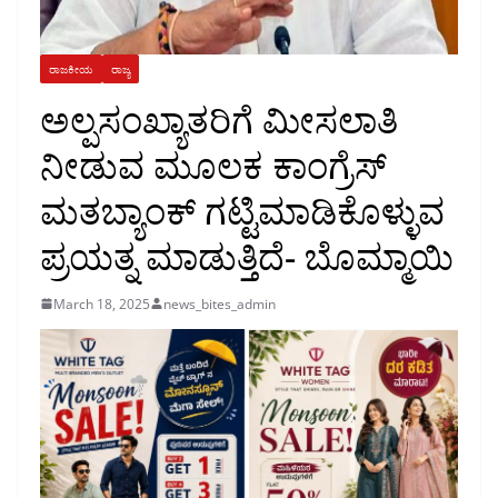
ರಾಜಕೀಯ
ರಾಜ್ಯ
ಅಲ್ಪಸಂಖ್ಯಾತರಿಗೆ ಮೀಸಲಾತಿ
ನೀಡುವ ಮೂಲಕ ಕಾಂಗ್ರೆಸ್
ಮತಬ್ಯಾಂಕ್ ಗಟ್ಟಿಮಾಡಿಕೊಳ್ಳುವ
ಪ್ರಯತ್ನ ಮಾಡುತ್ತಿದೆ- ಬೊಮ್ಮಾಯಿ
March 18, 2025
news_bites_admin