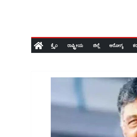
ಕ್ರೈಂ
ರಾಷ್ಟ್ರೀಯ
ಜಿಲ್ಲೆ
ಆರೋಗ್ಯ
ಕ