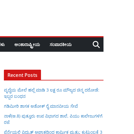
ಳು
ಅಂತಾರಾಷ್ಟ್ರೀಯ
ಸಂಪಾದಕೀಯ
Recent Posts
ವೃದ್ಧೆಯ ಮೇಲೆ ಹಲ್ಲೆ ಮಾಡಿ 3 ಲಕ್ಷ ರೂ ಮೌಲ್ಯದ ಚಿನ್ನ ದರೋಡೆ:
ಇಬ್ಬರ ಬಂಧನ
ಗಡಿಮೀರಿ ಶಾಸಕ ಅಶೋಕ್ ರೈ ಮಾನವೀಯ ಸೇವೆ
ನಾಳೆ(ಆ.8) ಪುತ್ತೂರು ಉಪ ವಿಭಾಗದ ಶಾಲೆ, ಪಿಯು ಕಾಲೇಜುಗಳಿಗೆ
ರಜೆ
ಪೆರ್ನೆಯಲ್ಲಿ ವಿದ್ಯುತ್ ಆಘಾತದಿಂದ ಕಾರ್ಮಿಕ ಮೃತ್ಯು: ಕುಟುಂಬಕ್ಕೆ 3