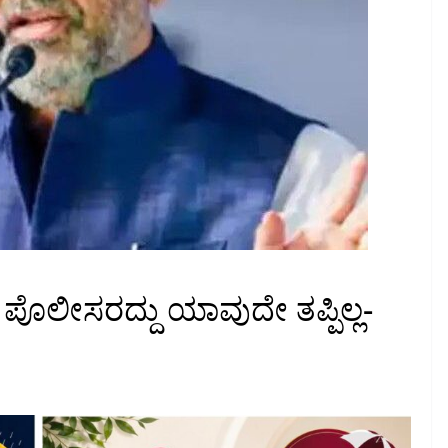
ೊಲೀಸರದ್ದು ಯಾವುದೇ ತಪ್ಪಿಲ್ಲ-