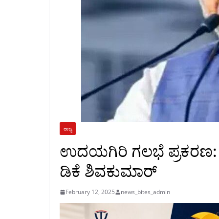
ರಾಜ್ಯ
ಉದಯಗಿರಿ ಗಲಭೆ ಪ್ರಕರಣ: ಪ
ಡಿಕೆ ಶಿವಕುಮಾರ್
February 12, 2025
news_bites_admin