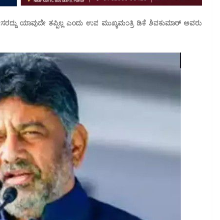
ದ್ದು ಯಾವುದೇ ತಪ್ಪಿಲ್ಲ ಎಂದು ಉಪ ಮುಖ್ಯಮಂತ್ರಿ ಡಿಕೆ ಶಿವಕುಮಾರ್ ಅವರು