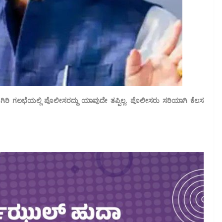
ರಿ ಗಲಭೆಯಲ್ಲಿ ಪೊಲೀಸರದ್ದು ಯಾವುದೇ ತಪ್ಪಿಲ್ಲ. ಪೊಲೀಸರು ಸರಿಯಾಗಿ ಕೆಲಸ