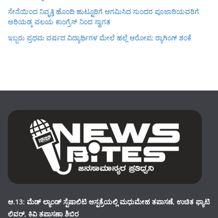
ಸೇನೆಯಿಂದ ನಿವೃತ್ತಿ ಹೊಂದಿ ಹುಟ್ಟೂರಿಗೆ ಆಗಮಿಸಿದ ಸುಂದರ ಪೂಜಾರಿಯವರಿಗೆ
ಅರಿಯಡ್ಕ ವಲಯ ಕಾಂಗ್ರೆಸ್ ನಿಂದ ಸ್ವಾಗತ
ಇಬ್ಬರು ಪ್ರಥಮ ವರ್ಷದ ವಿದ್ಯಾರ್ಥಿಗಳ ಮೇಲೆ ಹಲ್ಲೆ ಆರೋಪ; ರ‍್ಯಾಗಿಂಗ್ ಶಂಕೆ
ಆ.13: ಮೆಡ್ ಲ್ಯಾಂಡ್ ಸ್ಪೆಷಾಲಿಟಿ ಆಸ್ಪತ್ರೆಯಲ್ಲಿ ಮಧುಮೇಹ ತಪಾಸಣೆ, ಉಚಿತ ಫ್ಯಾಟಿ
ಲಿವರ್, ಕಿವಿ ತಪಾಸಣಾ ಶಿಬಿರ