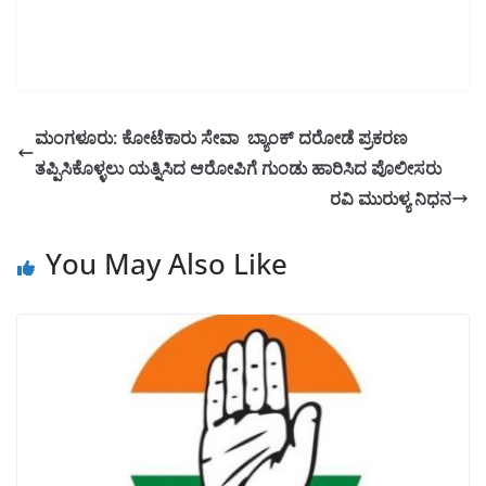
ಮಂಗಳೂರು: ಕೋಟೆಕಾರು ಸೇವಾ ಬ್ಯಾಂಕ್‌ ದರೋಡೆ ಪ್ರಕರಣ
ತಪ್ಪಿಸಿಕೊಳ್ಳಲು ಯತ್ನಿಸಿದ ಆರೋಪಿಗೆ ಗುಂಡು ಹಾರಿಸಿದ ಪೊಲೀಸರು
ರವಿ ಮುರುಳ್ಯ ನಿಧನ
You May Also Like