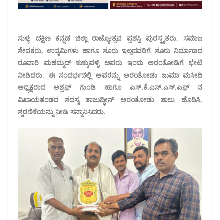
ಸುಳ್ಯ: ದಕ್ಷಿಣ ಕನ್ನಡ ಜಿಲ್ಲಾ ರಾಜ್ಯೋತ್ಸವ ಪ್ರಶಸ್ತಿ ಪುರಸ್ಕೃತರು, ಸಮಾಜ
ಸೇವಕರು, ಉದ್ಯಮಿಗಳು ಹಾಗೂ ಸೂರು ಇಲ್ಲದವರಿಗೆ ಸೂರು ನಿರ್ಮಾಣದ
ರೂವಾರಿ ಮಹಮ್ಮದ್ ಕುಕ್ಕುವಳ್ಳಿ ಅವರು ಇಂದು ಅರಂತೋಡಿಗೆ ಭೇಟಿ
ನೀಡಿದರು. ಈ ಸಂದರ್ಭದಲ್ಲಿ ಅವರನ್ನು ಅರಂತೋಡು ಜುಮಾ ಮಸೀದಿ
ಅಧ್ಯಕ್ಷರಾದ ಅಶ್ರಫ್ ಗುಂಡಿ ಹಾಗೂ ಎಸ್.ಕೆ.ಎಸ್.ಎಸ್.ಎಫ್ ನ
ವಿಖಾಯತಂಡದ ಸದಸ್ಯ ತಾಜುದ್ಧೀನ್ ಅರಂತೋಡು ಶಾಲು ಹೊದಿಸಿ,
ಸ್ಮರಣಿಕೆಯನ್ನು ನೀಡಿ ಸನ್ಮಾನಿಸಿದರು.