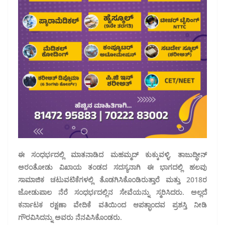
ಈ ಸಂಧರ್ಭದಲ್ಲಿ ಮಾತನಾಡಿದ ಮಹಮ್ಮದ್ ಕುಕ್ಕುವಳ್ಳಿ, ತಾಜುದ್ಧೀನ್
ಅರಂತೋಡು ವಿಖಾಯ ತಂಡದ ಸದಸ್ಯನಾಗಿ ಈ ಭಾಗದಲ್ಲಿ ಹಲವು
ಸಾಮಾಜಿಕ ಚಟುವಟಿಕೆಗಳಲ್ಲಿ ತೊಡಗಿಸಿಕೊಂಡಿರುತ್ತಾರೆ ಮತ್ತು 2018ರ
ಜೋಡುಪಾಲ ನೆರೆ ಸಂಧರ್ಭದಲ್ಲಿನ ಸೇವೆಯನ್ನು ಸ್ಮರಿಸಿದರು. ಅಲ್ಲದೆ
ಕರ್ನಾಟಕ ರಕ್ಷಣಾ ವೇದಿಕೆ ವತಿಯಿಂದ ಆಪತ್ಭಾಂದವ ಪ್ರಶಸ್ತಿ ನೀಡಿ
ಗೌರವಿಸಿದನ್ನು ಅವರು ನೆನಪಿಸಿಕೊಂಡರು.