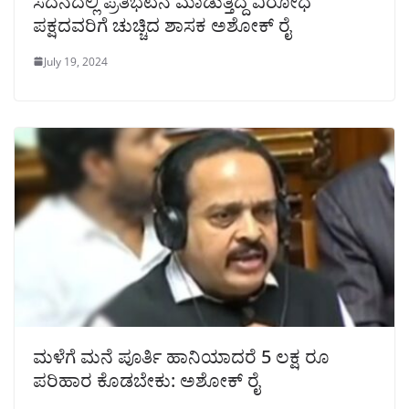
ಸದನದಲ್ಲಿ ಪ್ರತಿಭಟನೆ ಮಾಡುತ್ತಿದ್ದ ವಿರೋಧ
ಪಕ್ಷದವರಿಗೆ ಚುಚ್ಚಿದ ಶಾಸಕ ಅಶೋಕ್ ರೈ
July 19, 2024
ಮಳೆಗೆ ಮನೆ ಪೂರ್ತಿ ಹಾನಿಯಾದರೆ 5 ಲಕ್ಷ ರೂ
ಪರಿಹಾರ ಕೊಡಬೇಕು: ಅಶೋಕ್ ರೈ