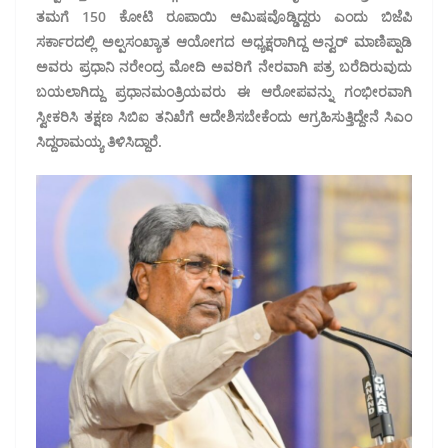
ತಮಗೆ 150 ಕೋಟಿ ರೂಪಾಯಿ ಆಮಿಷವೊಡ್ಡಿದ್ದರು ಎಂದು ಬಿಜೆಪಿ
ಸರ್ಕಾರದಲ್ಲಿ ಅಲ್ಪಸಂಖ್ಯಾತ ಆಯೋಗದ ಅಧ್ಯಕ್ಷರಾಗಿದ್ದ ಅನ್ವರ್ ಮಾಣಿಪ್ಪಾಡಿ
ಅವರು ಪ್ರಧಾನಿ ನರೇಂದ್ರ ಮೋದಿ ಅವರಿಗೆ ನೇರವಾಗಿ ಪತ್ರ ಬರೆದಿರುವುದು
ಬಯಲಾಗಿದ್ದು ಪ್ರಧಾನಮಂತ್ರಿಯವರು ಈ ಆರೋಪವನ್ನು ಗಂಭೀರವಾಗಿ
ಸ್ವೀಕರಿಸಿ ತಕ್ಷಣ ಸಿಬಿಐ ತನಿಖೆಗೆ ಆದೇಶಿಸಬೇಕೆಂದು ಆಗ್ರಹಿಸುತ್ತಿದ್ದೇನೆ ಸಿಎಂ
ಸಿದ್ದರಾಮಯ್ಯ ತಿಳಿಸಿದ್ದಾರೆ.