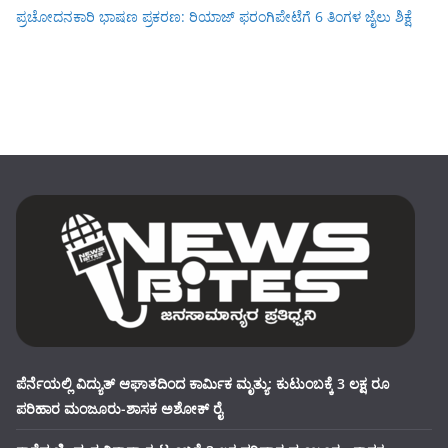
ಪ್ರಚೋದನಕಾರಿ ಭಾಷಣ ಪ್ರಕರಣ: ರಿಯಾಜ್ ಫರಂಗಿಪೇಟೆಗೆ 6 ತಿಂಗಳ ಜೈಲು ಶಿಕ್ಷೆ
ಪೆರ್ನೆಯಲ್ಲಿ ವಿದ್ಯುತ್ ಆಘಾತದಿಂದ ಕಾರ್ಮಿಕ ಮೃತ್ಯು: ಕುಟುಂಬಕ್ಕೆ 3 ಲಕ್ಷ ರೂ
ಪರಿಹಾರ ಮಂಜೂರು-ಶಾಸಕ ಅಶೋಕ್ ರೈ