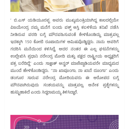
‘ ಬಿ.ಎಸ್ ಯಡಿಯೂರಪ್ಪ ಅವರು ಮುಖ್ಯಮಂತ್ರಿಯಾಗಿದ್ದ ಕಾಲದಲ್ಲಿಯೇ
ವಿಜಯೇಂದ್ರ ನಮ್ಮ ಮನೆಗೆ ಬಂದು ವಕ್ಪ್ ಆಸ್ತಿ ಕಬಳಿಕೆಯ ತನಿಖೆ ನಡೆಸಿ
ನೀಡಿರುವ ವರದಿ ಬಗ್ಗೆ ಮೌನವಹಿಸುವಂತೆ ಕೇಳಿಕೊಂಡಿದ್ದು ಮಾತ್ರವಲ್ಲ
ಇದಕ್ಕಾಗಿ 150 ಕೋಟಿ ರೂಪಾಯಿಗಳ ಆಮಿಷವೊಡ್ಡಿದ್ದರು. ನಾನು ಅವರಿಗೆ
ಗದರಿಸಿ ಮನೆಯಿಂದ ಕಳಿಸಿದ್ದೆ. ಅದರ ನಂತರ ಈ ಎಲ್ಲ ಘಟನೆಗಳನ್ನು
ಉಲ್ಲೇಖಿಸಿ ಪ್ರಧಾನಿ ನರೇಂದ್ರ ಮೋದಿ ಮತ್ತು ಪಕ್ಷದ ರಾಷ್ಟ್ರೀಯ ಅಧ್ಯಕ್ಷರಿಗೆ
ಪತ್ರ ಬರೆದಿದ್ದೆ’’ ಎಂದು ಸಾಕ್ಷಾತ್ ಅನ್ವರ್ ಮಾಣಿಪ್ಪಾಡಿಯವರೇ ಮಾಧ್ಯಮದ
ಮುಂದೆ ಹೇಳಿಕೊಂಡಿದ್ದರು. ‘’ನಾ ಖಾವೂಂಗಾ, ನಾ ಖಾನೆ ದೂಂಗಾ’’ ಎಂದು
ಡಂಗೂರ ಸಾರುವ ನರೇಂದ್ರ ಮೋದಿಯವರು ಈ ಆರೋಪದ ಬಗ್ಗೆ
ಮೌನವಾಗಿರುವುದು ಸಂಶಯವನ್ನು ಮಾತ್ರವಲ್ಲ, ಅನೇಕ ಪ್ರಶ್ನೆಗಳನ್ನು
ಹುಟ್ಟುಹಾಕಿದೆ ಎಂದು ಸಿದ್ದರಾಮಯ್ಯ ತಿಳಿಸಿದ್ದಾರೆ.