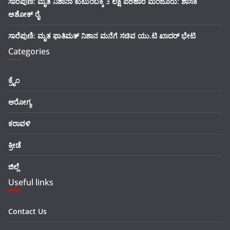
ಸಾರೆಪುಣಿ: ಮೃತ ನಿಶಾನಾ ಕುಟುಂಬಕ್ಕೆ 3 ಲಕ್ಷ ಪರಿಹಾರ ಮಂಜೂರು: ಶಾಸಕ
ಅಶೋಕ್ ರೈ
ಸಾರೆಪುಣಿ: ಮೃತ ಫಾತಿಮತ್ ನಿಶಾನ ಮನೆಗೆ ಸಚಿವ ಯು.ಟಿ ಖಾದರ್ ಭೇಟಿ
Categories
ಕ್ರೈಂ
ಆರೋಗ್ಯ
ಕರಾವಳಿ
ಕ್ರೀಡೆ
ಜಿಲ್ಲೆ
Useful links
Contact Us