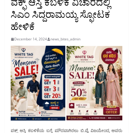
ವಕ್ಫ್ ಆಸ್ತಿ ಕಬಳಿಕೆ ವಿಚಾರದಲ್ಲಿ
ಸಿಎಂ ಸಿದ್ದರಾಮಯ್ಯ ಸ್ಫೋಟಕ
ಹೇಳಿಕೆ
December 14, 2024
news_bites_admin
ವಕ್ಪ್ ಆಸ್ತಿ ಕಬಳಿಕೆಯ ಬಗ್ಗೆ ಮೌನವಾಗಿರಲು ಬಿ.ವೈ ವಿಜಯೇಂದ್ರ ಅವರು