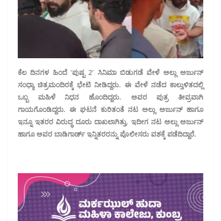
ಕೆಲ ದಿನಗಳ ಹಿಂದೆ ‘ಪುಷ್ಪ 2’ ಸಿನಿಮಾ ಬಿಡುಗಡೆ ವೇಳೆ ಅಲ್ಲು ಅರ್ಜುನ್
ಸಂಧ್ಯಾ ಚಿತ್ರಮಂದಿರಕ್ಕೆ ಭೇಟಿ ನೀಡಿದ್ದರು. ಈ ವೇಳೆ ನಡೆದ ಕಾಲ್ತುಳಿತದಲ್ಲಿ
ಒಬ್ಬ ಮಹಿಳೆ ನಿಧನ ಹೊಂದಿದ್ದರು. ಅವರ ಪುತ್ರ ತೀವ್ರವಾಗಿ
ಗಾಯಗೊಂಡಿದ್ದರು. ಈ ಘಟನೆ ಕುರಿತಂತೆ ನಟ ಅಲ್ಲು ಅರ್ಜುನ್ ಹಾಗೂ
ಇನ್ನೂ ಇತರರ ವಿರುದ್ಧ ದೂರು ದಾಖಲಾಗಿತ್ತು. ಇದೀಗ ನಟ ಅಲ್ಲು ಅರ್ಜುನ್
ಹಾಗೂ ಅವರ ಬಾಡಿಗಾರ್ಡ್ ಇನ್ನಿತರರನ್ನು ಪೊಲೀಸರು ವಶಕ್ಕೆ ಪಡೆದಿದ್ದಾರೆ.