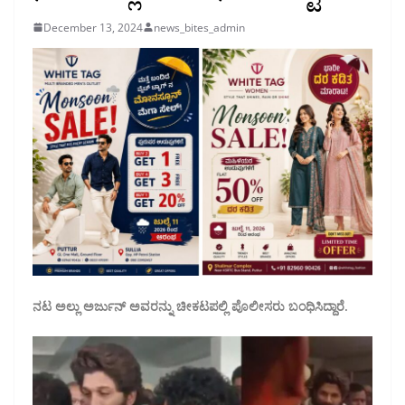
December 13, 2024
news_bites_admin
ನಟ ಅಲ್ಲು ಅರ್ಜುನ್ ಅವರನ್ನು ಚೀಕಟಪಲ್ಲಿ ಪೊಲೀಸರು ಬಂಧಿಸಿದ್ದಾರೆ.