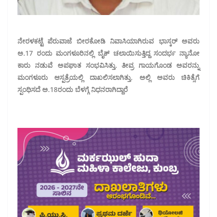
ನೇರಳಕಟ್ಟೆ ಪೆರುವಾಜೆ ಬೀರಕೋಡಿ ನಿವಾಸಿಯಾಗಿರುವ ಭಾಸ್ಕರ್ ಅವರು
ಅ.17 ರಂದು ಮಂಗಳೂರಿನಲ್ಲಿ ಬೈಕ್‌ ಚಲಾಯಿಸುತ್ತಿದ್ದ ಸಂದರ್ಭ ನ್ಯಾನೋ
ಕಾರು ನಡುವೆ ಅಪಘಾತ ಸಂಭವಿಸಿತ್ತು. ತೀವ್ರ ಗಾಯಗೊಂಡ ಅವರನ್ನು
ಮಂಗಳೂರು ಆಸ್ಪತ್ರೆಯಲ್ಲಿ ದಾಖಲಿಸಲಾಗಿತ್ತು. ಅಲ್ಲಿ ಅವರು ಚಿಕಿತ್ಸೆಗೆ
ಸ್ಪಂಧಿಸದೆ ಅ.18ರಂದು ಬೆಳಗ್ಗೆ ನಿಧನರಾಗಿದ್ದಾರೆ