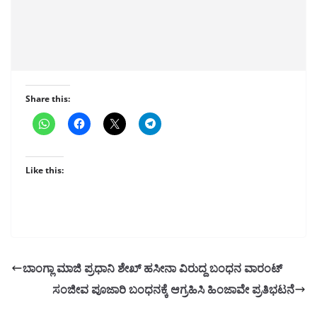
Share this:
Like this:
ಬಾಂಗ್ಲಾ ಮಾಜಿ ಪ್ರಧಾನಿ ಶೇಖ್ ಹಸೀನಾ ವಿರುದ್ದ ಬಂಧನ ವಾರಂಟ್
ಸಂಜೀವ ಪೂಜಾರಿ ಬಂಧನಕ್ಕೆ ಆಗ್ರಹಿಸಿ ಹಿಂಜಾವೇ ಪ್ರತಿಭಟನೆ