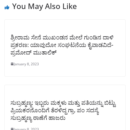
You May Also Like
ಶ್ರೀರಾಮ ಸೇನೆ ಮುಖಂಡನ ಮೇಲೆ ಗುಂಡಿನ ದಾಳಿ
ಪ್ರಕರಣ: ಯಾವುದೋ ಸಂಘಟನೆಯ ಕೈವಾಡವಿದೆ-
ಪ್ರಮೋದ್ ಮುತಾಲಿಕ್
January 8, 2023
ಸುಬ್ರಹ್ಮಣ್ಯ: ಇಬ್ಬರು ಮಕ್ಕಳು ಮತ್ತು ಪತಿಯನ್ನು ಬಿಟ್ಟು
ಪ್ರಿಯಕರನೊಂದಿಗೆ ತೆರಳಿದ್ದ ಗ್ರಾ. ಪಂ ಸದಸ್ಯೆ
ಸುಬ್ರಹ್ಮಣ್ಯ ಠಾಣೆಗೆ ಹಾಜರು
January 8, 2023