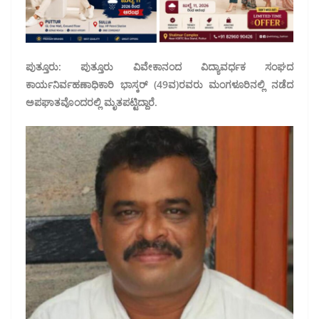
ಪುತ್ತೂರು: ಪುತ್ತೂರು ವಿವೇಕಾನಂದ ವಿದ್ಯಾವರ್ಧಕ ಸಂಘದ
ಕಾರ್ಯನಿರ್ವಹಣಾಧಿಕಾರಿ ಭಾಸ್ಕರ್ (49ವ)ರವರು ಮಂಗಳೂರಿನಲ್ಲಿ ನಡೆದ
ಅಪಘಾತವೊಂದರಲ್ಲಿ ಮೃತಪಟ್ಟಿದ್ದಾರೆ.