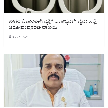
ಜಾಗದ ವಿಚಾರವಾಗಿ ವ್ಯಕ್ತಿಗೆ ಅವಾಚ್ಯವಾಗಿ ಬೈದು ಹಲ್ಲೆ
ಆರೋಪ: ಪ್ರಕರಣ ದಾಖಲು
July 25, 2024