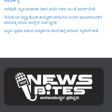
ಅಶೋಕ್ ರೈ
ಸಾರೆಪುಣಿ: ಮೃತ ಫಾತಿಮತ್ ನಿಶಾನ ಮನೆಗೆ ಸಚಿವ ಯು.ಟಿ ಖಾದರ್ ಭೇಟಿ
ಸೇನೆಯಿಂದ ನಿವೃತ್ತಿ ಹೊಂದಿ ಹುಟ್ಟೂರಿಗೆ ಆಗಮಿಸಿದ ಸುಂದರ ಪೂಜಾರಿಯವರಿಗೆ
ಅರಿಯಡ್ಕ ವಲಯ ಕಾಂಗ್ರೆಸ್ ನಿಂದ ಸ್ವಾಗತ
ಇಬ್ಬರು ಪ್ರಥಮ ವರ್ಷದ ವಿದ್ಯಾರ್ಥಿಗಳ ಮೇಲೆ ಹಲ್ಲೆ ಆರೋಪ; ರ‍್ಯಾಗಿಂಗ್ ಶಂಕೆ