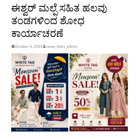
ಈಶ್ವರ್ ಮಲ್ಪೆ ಸಹಿತ ಹಲವು
ತಂಡಗಳಿಂದ ಶೋಧ
ಕಾರ್ಯಾಚರಣೆ
October 6, 2024
news_bites_admin