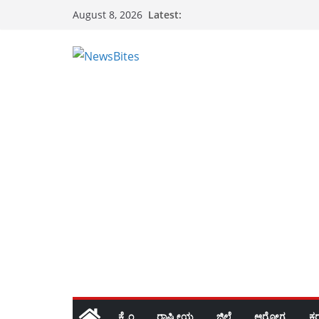
Skip
Latest:
August 8, 2026
to
content
ಕ್ರೈಂ
ರಾಷ್ಟ್ರೀಯ
ಜಿಲ್ಲೆ
ಆರೋಗ್ಯ
ಕ