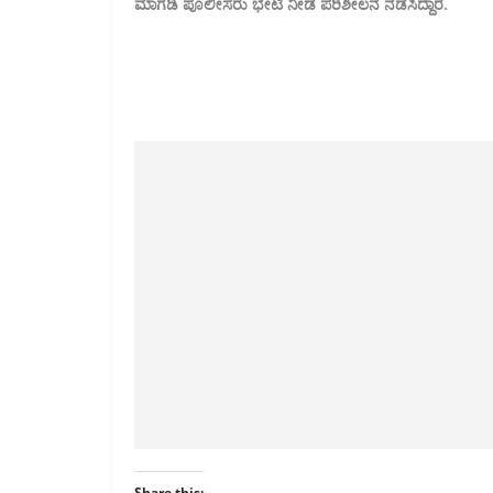
ಮಾಗಡಿ ಪೊಲೀಸರು ಭೇಟಿ ನೀಡ ಪರಿಶೀಲನೆ ನಡೆಸಿದ್ದಾರೆ.
Share this: