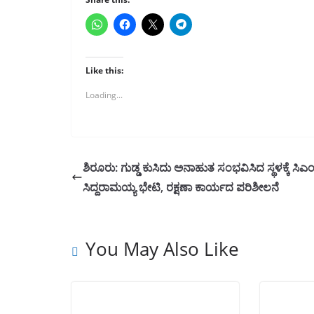
Like this:
Loading...
ಶಿರೂರು: ಗುಡ್ಡ ಕುಸಿದು ಅನಾಹುತ ಸಂಭವಿಸಿದ ಸ್ಥಳಕ್ಕೆ ಸಿಎ
ಸಿದ್ದರಾಮಯ್ಯ ಭೇಟಿ, ರಕ್ಷಣಾ ಕಾರ್ಯದ ಪರಿಶೀಲನೆ
You May Also Like