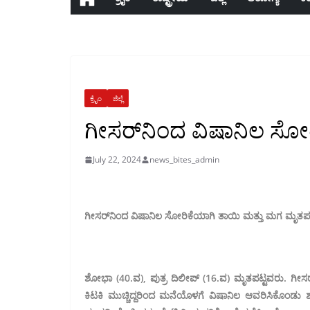
ಕ್ರೈಂ
ಜಿಲ್ಲೆ
ಗೀಸರ್‌ನಿಂದ ವಿಷಾನಿಲ ಸೋರ
July 22, 2024
news_bites_admin
ಗೀಸರ್‌ನಿಂದ ವಿಷಾನಿಲ ಸೋರಿಕೆಯಾಗಿ ತಾಯಿ ಮತ್ತು ಮಗ ಮೃತಪಟ್
ಶೋಭಾ (40.ವ), ಪುತ್ರ ದಿಲೀಪ್ (16.ವ) ಮೃತಪಟ್ಟವರು. ಗೀಸರ್
ಕಿಟಕಿ ಮುಚ್ಚಿದ್ದರಿಂದ ಮನೆಯೊಳಗೆ ವಿಷಾನಿಲ ಆವರಿಸಿಕೊಂಡು ಶ್ವಾ