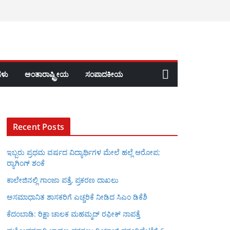
ಳು
ಅಂತಾರಾಷ್ಟ್ರೀಯ
ಸಂಪಾದಕೀಯ
Recent Posts
ಇಬ್ಬರು ಪ್ರಥಮ ವರ್ಷದ ವಿದ್ಯಾರ್ಥಿಗಳ ಮೇಲೆ ಹಲ್ಲೆ ಆರೋಪ;
ರ‍್ಯಾಗಿಂಗ್ ಶಂಕೆ
ಕಾಲೇಜಿನಲ್ಲಿ ಗಾಂಜಾ ಪತ್ತೆ, ಪ್ರಕರಣ ದಾಖಲು
ಅಸಮಾಧಾನಿತ ಶಾಸಕರಿಗೆ ಎಚ್ಚರಿಕೆ ನೀಡಿದ ಸಿಎಂ ಡಿಕೆಶಿ
ಕೆದಂಬಾಡಿ: ರಿಕ್ಷಾ ಚಾಲಕ ಮಹಮ್ಮದ್ ರಫೀಕ್ ನಾಪತ್ತೆ