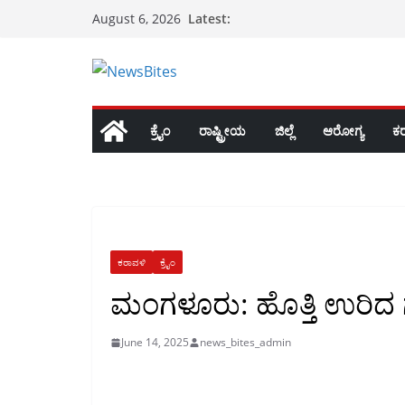
Skip
Latest:
August 6, 2026
to
content
ಕ್ರೈಂ
ರಾಷ್ಟ್ರೀಯ
ಜಿಲ್ಲೆ
ಆರೋಗ್ಯ
ಕ
ಕರಾವಳಿ
ಕ್ರೈಂ
ಮಂಗಳೂರು: ಹೊತ್ತಿ ಉರಿದ ಗ
June 14, 2025
news_bites_admin